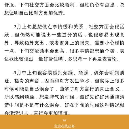
舒服。下旬社交方面会比较顺利，但胜负心有点强，总
想证明自己比对方更加优秀。
2月上旬总想做点事情缓和关系，社交方面会很活
跃，但仍然可能说出一些过分的话，也很容易出现意
外，导致额外支出，或者财务上的损失。需要小心谨慎
一点。下旬交流频率会更高，很多事情都想插个嘴，表
达欲比较强烈，最好管住嘴，多思考一下再发表言论。
3月中上旬很容易感到烦躁、急躁，偶尔会听到质
疑、指责的声音，因而和对方发生争吵，但实际上很多
时候可能是自己误会了，曲解了对方言行的真正含义，
所以感到烦躁，想发脾气的时候，最好先好好沟通搞清
楚中间是不是有什么误会。好在下旬的时候这种情况就
会渐渐过去，言行会更加谨慎。
宝宝在线起名
4月中旬的时候可能会陷入两难的抉择，或者面临站