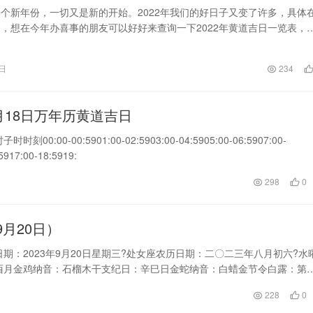
个新年份，一切又是新的开始。2022年我们的好日子又变了许多，具体
，想在今年办喜事的朋友可以好好来查询一下2022年黄道吉日一览表，
年每个月的黄道吉日有多少天，在什么时候，就来瞧瞧万年历小编的介绍吧
22年1月黄道吉日查询公历2022年1月5日农历2021年腊月初三星期三冲鼠(
2日
234
022年1月14日农历2021年腊月十二星期五
8月18日万年历黄道吉日
00:5901:00-02:5903:00-04:5905:00-06:5907:00-
5917:00-18:5919:
298
0
月20日）
日期：2023年9月20日星期三?处女座农历日期：二〇二三年八月初六?水
月金鸡纳音：石榴木干支纪日：辛巳日金蛇纳音：白蜡金节令白露：第1
道德宣传日民间节日：雷斋日、老黄历看日子生肖运势查询（2023年9月
228
0