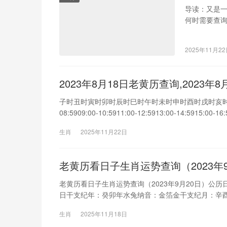
导读：又是一
何时需要查询
知道2022
2022年20
2025年11月2
子)煞北公历2
2023年8月18日老黄历查询,2023年
子时丑时寅时卯时辰时巳时午时未时申时酉时戌时亥时子时时刻00:00-
08:5909:00-10:5911:00-12:5913:00-14:5915:00-16:
生肖
2025年11月22日
老黄历看日子生肖运势查询（2023年9
老黄历看日子生肖运势查询（2023年9月20日）公历
日干支纪年：癸卯年水兔纳音：金箔金干支纪月：辛酉
天，距离秋分还有3天。纪念节日：国际爱牙日、公民
生肖
2025年11月18日
20日）廿四节气当前位于：2023