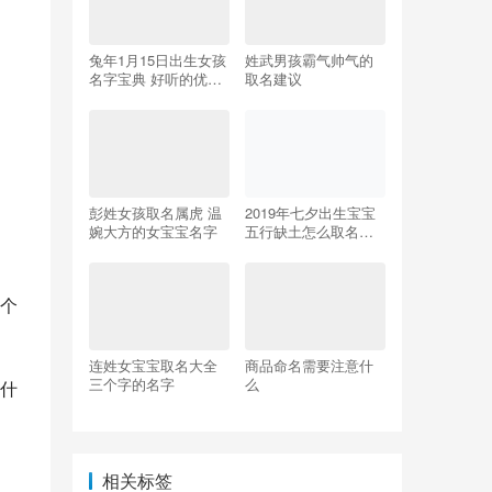
兔年1月15日出生女孩
姓武男孩霸气帅气的
名字宝典 好听的优雅
取名建议
名字集锦
彭姓女孩取名属虎 温
2019年七夕出生宝宝
婉大方的女宝宝名字
五行缺土怎么取名？
宝宝寓意好的名字精
选
。
个
连姓女宝宝取名大全
商品命名需要注意什
三个字的名字
么
什
相关标签