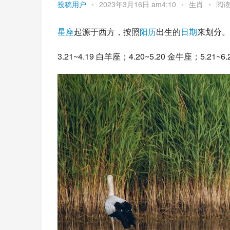
投稿用户
•
2023年3月16日 am4:10
•
生肖
•
阅读
星座
起源于西方，按照
阳历
出生的
日期
来划分。
3.21~4.19 
白羊座
；4.20~5.20 金牛座；5.21~6