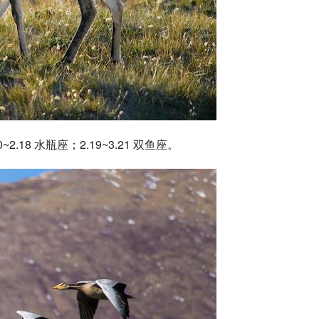
~2.18 
水瓶座
；2.19~3.21 双鱼座。