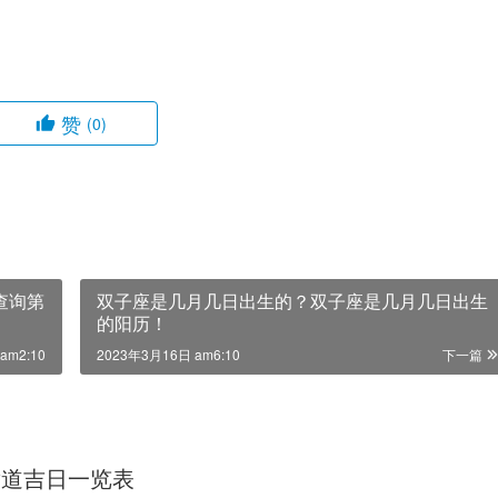
赞
(0)
查询第
双子座是几月几日出生的？双子座是几月几日出生
的阳历！
am2:10
2023年3月16日 am6:10
下一篇
年黄道吉日一览表