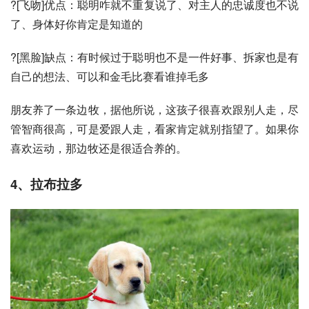
?[飞吻]优点：聪明咋就不重复说了、对主人的忠诚度也不说
了、身体好你肯定是知道的
?[黑脸]缺点：有时候过于聪明也不是一件好事、拆家也是有
自己的想法、可以和
金毛
比赛看谁掉毛多
朋友养了一条边牧，据他所说，这孩子很喜欢跟别人走，尽
管智商很高，可是爱跟人走，看家肯定就别指望了。如果你
喜欢运动，那边牧还是很适合养的。
4、
拉布拉多