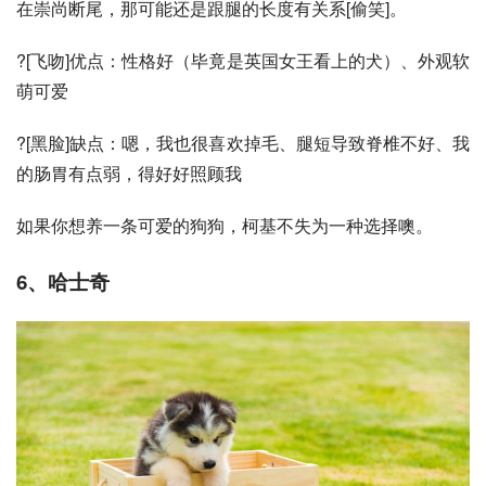
在崇尚断尾，那可能还是跟腿的长度有关系[偷笑]。
?[飞吻]优点：性格好（毕竟是
英国女王
看上的犬）、外观软
萌可爱
?[黑脸]缺点：嗯，我也很喜欢掉毛、腿短导致脊椎不好、我
的肠胃有点弱，得好好照顾我
如果你想养一条可爱的狗狗，柯基不失为一种选择噢。
6、哈士奇