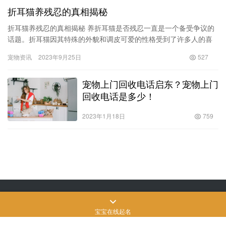
猫咪能吃辣吗（松狮狗的价格）
猫咪能吃辣吗？这是一个常见的问题。在讨论猫咪适宜的饮食时，
有些人提到辣食，并感到困惑。同时，作为宠物爱好者，人们对于
各种宠物的价格也感兴趣。本文将会解答猫咪能否食用辣食的问
狗狗知识
2023年12月2日
800
题，并讨…
#文章首发挑战赛#博美是一种紧凑、短背、活跃的玩
赏犬，学名哈多利系博美犬（俗称英系博美犬），是
德国狐狸犬的一种，原产德国。它拥有柔软、浓密的
底毛和粗硬的皮毛。尾根位置很高，长有浓密饰毛的
宠物资讯
2024年1月25日
506
尾巴卷放在背上。它具有警惕的性格、聪明的表情、
轻快的举止和好奇的天性。体型小巧可爱，适合当伴
绿色蛐蛐图片大全（国画蛐蛐图片
侣犬，白色和棕色的居多。德国狐狸犬，包括荷兰毛
大全）
狮犬，大型狐狸犬，中型狐狸犬，小型狐狸犬和松鼠
犬（也就是博美犬），同时也是很有竞争力的比赛
2022年6月5日
675
犬。其毛色有白、偏黄奶油、花色、黑、红、棕等。
博美犬全名：博美犬（Pomeranian） 别名：波美拉
拉布拉多幼犬价格多少钱一只？买一只小拉布拉多需
尼亚犬、博美狗波、美拉尼亚犬、松鼠犬 寿命：12-
要注意的事项有哪些？
宝宝在线起名
16年 毛长：长毛 身高：公犬约20-28cm，母犬约18-