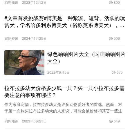
秋田犬价格与养护指南
秋田犬价格与养护指南 秋田犬是一种受到人们喜爱的品种，其强健
的身体和忠诚聪明的性格使其成为理想的伴侣。然而，许多人关心
的问题是，一只秋田犬究竟需要多少钱，并且如何妥善照顾这种宝
狗狗知识
2023年7月20日
666
贵的…
流浪猫鲍勃2（流浪猫鲍勃在线观
看免费完整版）
2022年6月7日
663
公猫绝育后三天可以摘头套吗？详解绝育后的护理注
意事项
公猫绝育是为了控制繁殖，减少流浪猫数量，也是保护公猫健康的
一种方式。但是，绝育手术后的护理也是非常重要的，其中摘头套
的时间也是大家比较关心的问题。 首先，我们需要了解一下公猫绝
宠物资讯
2023年10月29日
2.8K
育手…