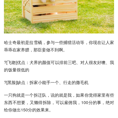
哈士奇最初是拉雪橇，参与一些捕猎活动等，你现在让人家
乖乖在家养膘，那臣妾做不到啊。
?[飞吻]优点：犬界的颜值可以排前三吧、对人很友好噢、我
的饭量很低的
?[黑脸]缺点：拆家小能手一个、行走的撒毛机
一只狗就是一个拆迁队，说的就是我，如果你觉得家里有些
东西不想要，又懒得拆除，可以雇佣我，100分的事，绝对
给你做出150分的效果来。