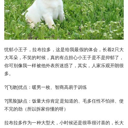
忧郁小王子，拉布拉多，这是给我最假的体会，长着2只大
大耳朵，不笑的时候，真的有点担心小王子是不是抑郁了，
你可别像我一样被他外表所迷惑了，其实，人家乐观开朗很
多。
?[飞吻]优点：暖男一枚、智商高易于训练
?[黑脸]缺点：饭量大你肯定是知道的、毛多任性不怕掉、使
不完的劲（所以拆家你懂的呀）
拉布拉多作为一种大型犬，小时候还是很乖很讨喜的，长大