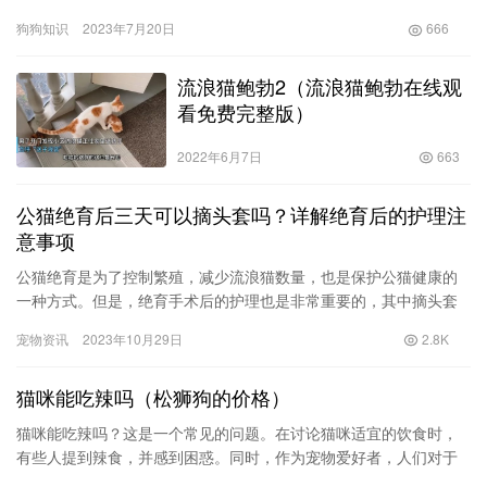
0
生成海报
摩羯座和什么座最配？摩羯座是几月几号到几月几号生
日！
上一篇
2023年3月11日 am6:10
太阳星座查询表在线？星座上升月亮太阳怎么查！
2023年3月11日 am8:10
下一篇
相关推荐
折耳猫一般发病是几岁？不是纯折
耳猫一般发病是几岁！
2022年9月3日
804