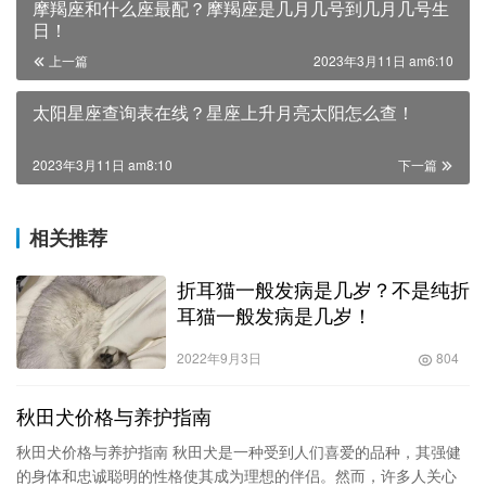
昆明犬的历史
新手适合养泰迪博美还是比熊
公认猫界“3不养”，别人免费送给你，都不要带回家！
为什么养“田园白猫”的人越来越多了，网友：养了才知
道真香
智商
柴犬
边牧
飞吻
饭量
赞
(0)