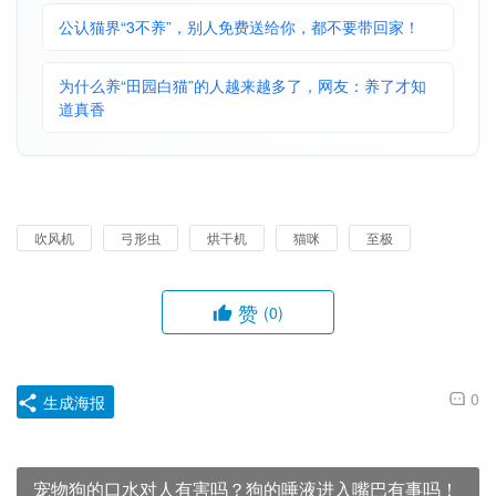
公认猫界“3不养”，别人免费送给你，都不要带回家！
为什么养“田园白猫”的人越来越多了，网友：养了才知
道真香
吹风机
弓形虫
烘干机
猫咪
至极
赞
(0)
0
生成海报
宠物狗的口水对人有害吗？狗的唾液进入嘴巴有事吗！