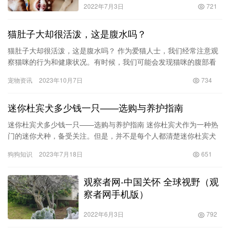
2022年7月3日
721
猫肚子大却很活泼，这是腹水吗？
猫肚子大却很活泼，这是腹水吗？ 作为爱猫人士，我们经常注意观
察猫咪的行为和健康状况。有时候，我们可能会发现猫咪的腹部看
起来异常肥大，但它们却依然保持着活泼的状态。这种情况让人担
宠物资讯
2023年10月7日
734
忧，…
迷你杜宾犬多少钱一只——选购与养护指南
迷你杜宾犬多少钱一只——选购与养护指南 迷你杜宾犬作为一种热
门的迷你犬种，备受关注。但是，并不是每个人都清楚迷你杜宾犬
的价格问题。在选择一只迷你杜宾犬作为宠物前，我们需要了解一
狗狗知识
2023年7月18日
651
些相…
观察者网-中国关怀 全球视野（观
察者网手机版）
2022年6月3日
792