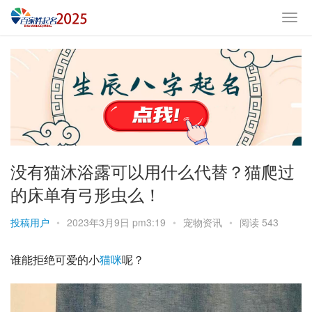
没有猫沐浴露可以用什么代替？猫爬过
的床单有弓形虫么！
投稿用户
•
2023年3月9日 pm3:19
•
宠物资讯
•
阅读 543
谁能拒绝可爱的小
猫咪
呢？