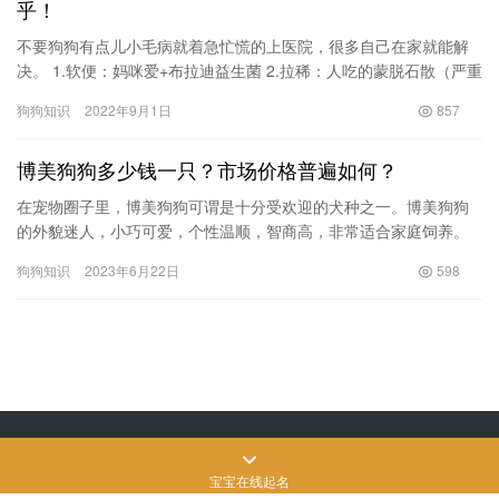
求三倍合同价款赔偿。（云南法制报）
乎！
不要狗狗有点儿小毛病就着急忙慌的上医院，很多自己在家就能解
决。 1.软便：妈咪爱+布拉迪益生菌 2.拉稀：人吃的蒙脱石散（严重
的情况下用），成年狗狗一次三分之一袋 3.轻微感冒：小…
狗狗知识
2022年9月1日
857
博美狗狗多少钱一只？市场价格普遍如何？
在宠物圈子里，博美狗狗可谓是十分受欢迎的犬种之一。博美狗狗
的外貌迷人，小巧可爱，个性温顺，智商高，非常适合家庭饲养。
那么，现在的问题来了，博美狗狗多少钱一只呢？ 首先，要明确的
狗狗知识
2023年6月22日
598
是，…
Copyright © 飒飒宠物生活 版权所有
SiteMap
网站地图
苏ICP备2022024906
号-3
宝宝在线起名