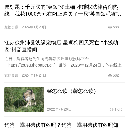
原标题：千元买的“英短”变土猫 咋维权法律咨询热
线：我花1000余元在网上购买了一只“英国短毛猫”
（简称“英短”），收货后我却发现，收到的猫和对方
承诺的大不一样，“英短”变成了土猫。请问，我该如
宠物资讯
2024年1月29日
588
何维权？ 陈女士陈女士：你购买的宠物猫“货不对
板”，售猫商家瑕疵履约，涉嫌虚假宣传或消费欺诈
江苏徐州沛县浅缘宠物店-星期狗四天死亡-“小浅萌
行为。《中华人民共和国消费者权益保护法》第四十
宠”抖音直播间
五条第一款规定，消费者因经营者利用虚假广告或其
近日，消费者赵先生向澎湃新闻质量观投诉平台
他虚假宣传方式提供商品或服务，其合法权益受到损
（https://tousu.thepaper.cn/）反映，2023年12月24日，他在线上
害的，可向经营者要求赔偿。因此，你可要求商家退
花费约1500元向江苏徐州沛县浅缘宠物店购买…
款，并赔偿物流费等损失。该法第五十五条第一款规
宠物资讯
2024年1月24日
582
定，经营者提供商品或服务有欺诈行为的，应按照消
费者的要求增加赔偿其受到的损失，增加赔偿的金额
髻怎么读（馨怎么读）
为消费者购买商品的价款或接受服务的费用的三倍；
增加赔偿的金额不足五百元的，为五百元。法律另有
规定的，依照其规定。据此，作为消费者，你可注意
2022年7月29日
1.0K
保留电子买卖合同、订单截图、商标宣传界面存证、
收货视频等证据。必要时，你可将商家诉诸法院，请
狗狗耳螨用碘伏有效吗？狗狗耳螨用碘伏有效吗知