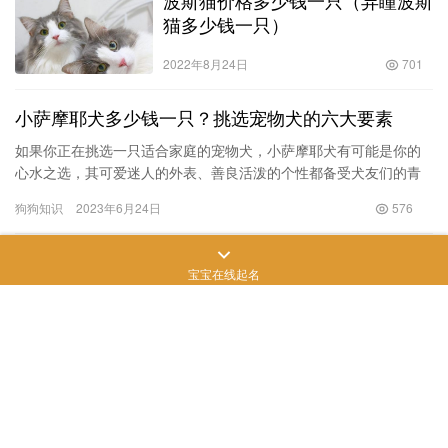
猫多少钱一只）
2022年8月24日
701
小萨摩耶犬多少钱一只？挑选宠物犬的六大要素
如果你正在挑选一只适合家庭的宠物犬，小萨摩耶犬有可能是你的
心水之选，其可爱迷人的外表、善良活泼的个性都备受犬友们的青
睐。在挑选一只萨摩耶犬之前，你需要知道一只合适的宠物犬需要
狗狗知识
2023年6月24日
576
满足哪…
成为一只“网红猫”，背后都遭受过
宝宝在线起名
多少“折磨”？一组图告诉你！蓝猫
的价格大约在多少？
2022年9月25日
933
Copyright © 飒飒宠物生活 版权所有
SiteMap
网站地图
苏ICP备2022024906
号-3