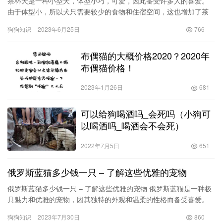
茶杯犬是一种小型犬，体型小巧，可爱，因此备受许多人的喜爱。
由于体型小，所以犬只需要较少的食物和住宿空间，这也增加了茶
杯犬的受欢迎程度。许多人对于茶杯犬的价格不太清楚，今天我们
狗狗知识
2023年6月25日
766
将详细…
布偶猫的大概价格2020？2020年
布偶猫价格！
2023年1月26日
681
可以给狗喝酒吗_会死吗（小狗可
以喝酒吗_喝酒会不会死）
2022年7月5日
651
俄罗斯蓝猫多少钱一只 – 了解这些优雅的宠物
俄罗斯蓝猫多少钱一只 – 了解这些优雅的宠物 俄罗斯蓝猫是一种极
具魅力和优雅的宠物，因其独特的外观和温柔的性格而备受喜爱。
而当人们探索养一只俄罗斯蓝猫的可能性时，一个常…
狗狗知识
2023年7月30日
860