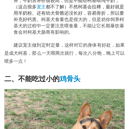
养，牛奶营养价值较高，但是不能给柯基喂纯牛奶，
（这点很多
宠主
都不了解）不然柯基会拉稀，最好就是
用
羊奶粉
。还有幼犬骨骼还没长好，容易骨折，所以要
补充好钙质。
柯基犬食量也是很大的，但是劝你饲养柯
基犬的过程中一定要注意喂食量，不能让它长期暴饮暴
食会对柯基犬肠胃有影响的。
建议宠主做到定时定量，这样对它的身体有好处，如果
是成犬柯基，那么一天喂两次就行，每次八分饱，晚上可以
喂多一点！
二、不能吃过小的
鸡骨头