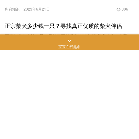
种分别是：京巴、京旺、京杜、京深、京牧、京赛、京粤、京德。
狗狗知识
2023年6月21日
806
这八个…
正宗柴犬多少钱一只？寻找真正优质的柴犬伴侣
正宗柴犬多少钱一只？寻找真正优质的柴犬伴侣 柴犬作为一种受欢
迎的犬种，其活泼可爱的外貌和忠诚友好的性格吸引了无数犬友。
宝宝在线起名
然而，市场上对于柴犬价格的不同定价让买家们感到困惑。那么，
狗狗知识
2023年8月1日
640
正宗…
银狐犬一只最少多少元？宠物市场价格分析
最近，有不少人和宠物爱好者都对银狐犬这一品种的价格产生了浓
厚的兴趣。这种外表似狐狸，被誉为“小狐狸犬”的可爱犬种，深受许
多人的喜爱。但是，对于初次养狗或者是想要再买一只银狐犬的人
狗狗知识
2023年6月26日
796
而…
金毛犬多少钱一只幼崽纯种？金毛
犬大概价格！
2023年5月30日
659