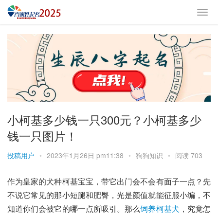
小柯基多少钱一只300元？小柯基多少
钱一只图片！
投稿用户
•
2023年1月26日 pm11:38
•
狗狗知识
•
阅读 703
作为皇家的犬种
柯基
宝宝，带它出门会不会有面子一点？先
不说它常见的那小短腿和肥臀，光是颜值就能征服小编，不
知道你们会被它的哪一点所吸引。那么
饲养柯基犬
，究竟怎