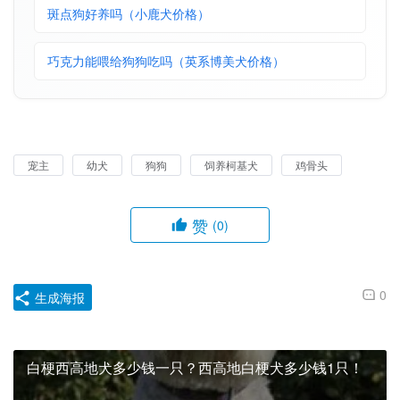
斑点狗好养吗（小鹿犬价格）
巧克力能喂给狗狗吃吗（英系博美犬价格）
宠主
幼犬
狗狗
饲养柯基犬
鸡骨头
赞
(0)
0
生成海报
白梗西高地犬多少钱一只？西高地白梗犬多少钱1只！