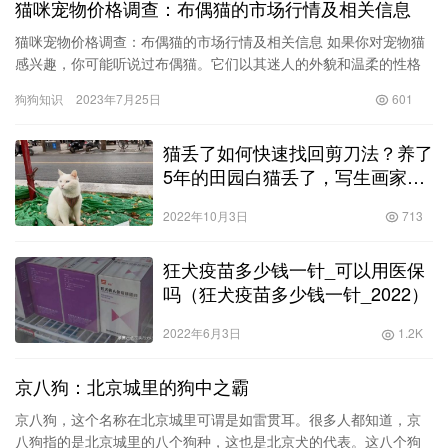
猫咪宠物价格调查：布偶猫的市场行情及相关信息
猫咪宠物价格调查：布偶猫的市场行情及相关信息 如果你对宠物猫
感兴趣，你可能听说过布偶猫。它们以其迷人的外貌和温柔的性格
而闻名，并且很受家庭的喜爱。然而，每只布偶猫的价格并不相
狗狗知识
2023年7月25日
601
同，它…
猫丢了如何快速找回剪刀法？养了
5年的田园白猫丢了，写生画家悬
赏5000元寻找家人般的存在！
2022年10月3日
713
狂犬疫苗多少钱一针_可以用医保
吗（狂犬疫苗多少钱一针_2022）
2022年6月3日
1.2K
京八狗：北京城里的狗中之霸
京八狗，这个名称在北京城里可谓是如雷贯耳。很多人都知道，京
八狗指的是北京城里的八个狗种，这也是北京犬的代表。这八个狗