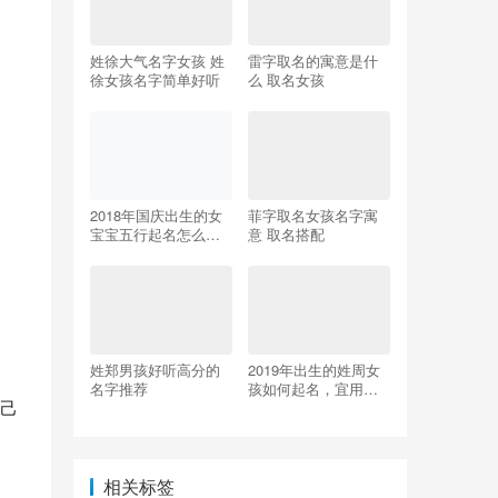
姓徐大气名字女孩 姓
雷字取名的寓意是什
徐女孩名字简单好听
么 取名女孩
2018年国庆出生的女
菲字取名女孩名字寓
宝宝五行起名怎么
意 取名搭配
起？
姓郑男孩好听高分的
2019年出生的姓周女
名字推荐
孩如何起名，宜用什
己
么字
相关标签