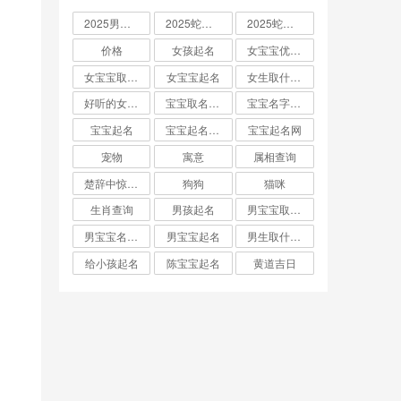
2025男孩取名大全
2025蛇宝宝取名
2025蛇宝宝取名字大全
价格
女孩起名
女宝宝优雅的名字
女宝宝取名大全
女宝宝起名
女生取什么名字
好听的女孩名字2025年蛇宝宝取名
宝宝取名字生辰八字起名
宝宝名字大全男孩
宝宝起名
宝宝起名取名字
宝宝起名网
宠物
寓意
属相查询
楚辞中惊艳的男孩名字
狗狗
猫咪
生肖查询
男孩起名
男宝宝取名大全
男宝宝名字推荐
男宝宝起名
男生取什么名字
给小孩起名
陈宝宝起名
黄道吉日