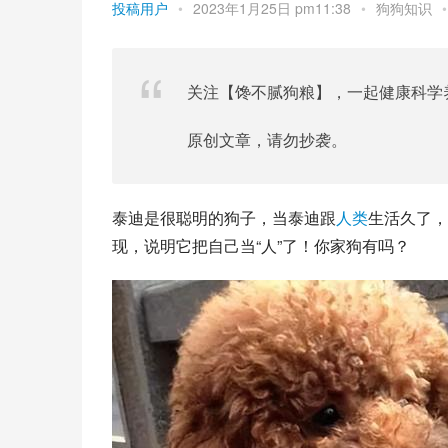
投稿用户
•
2023年1月25日 pm11:38
•
狗狗知识
•
关注【馋不腻狗粮】，一起健康科学
原创文章，请勿抄袭。
泰迪是很聪明的狗子，当泰迪跟
人类
生活久了，
现，说明它把自己当“人”了！你家狗有吗？