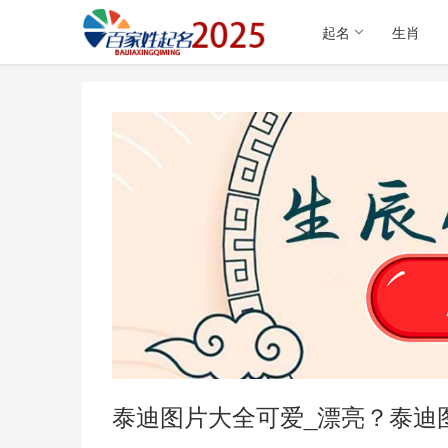
起名
生肖
泰迪图片大全可爱_漂亮？泰迪