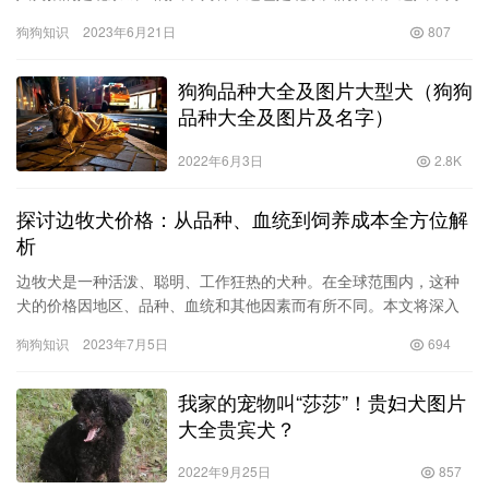
种分别是：京巴、京旺、京杜、京深、京牧、京赛、京粤、京德。
狗狗知识
2023年6月21日
807
这八个…
狗狗品种大全及图片大型犬（狗狗
品种大全及图片及名字）
2022年6月3日
2.8K
探讨边牧犬价格：从品种、血统到饲养成本全方位解
析
边牧犬是一种活泼、聪明、工作狂热的犬种。在全球范围内，这种
犬的价格因地区、品种、血统和其他因素而有所不同。本文将深入
探讨边牧犬价格的因素，帮助爱狗人士更好地了解这个话题。 1.
狗狗知识
2023年7月5日
694
品…
我家的宠物叫“莎莎”！贵妇犬图片
大全贵宾犬？
2022年9月25日
857