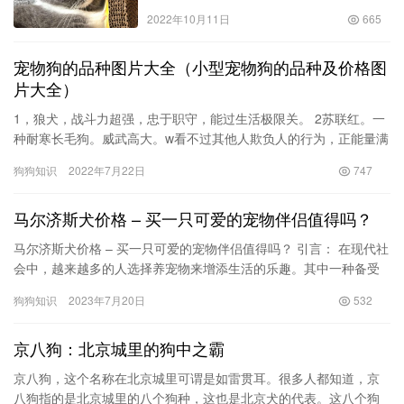
你知道怎样了解吗？！
2022年10月11日
665
宠物狗的品种图片大全（小型宠物狗的品种及价格图
片大全）
1，狼犬，战斗力超强，忠于职守，能过生活极限关。 2苏联红。一
种耐寒长毛狗。威武高大。w看不过其他人欺负人的行为，正能量满
满的。 3京巴，献媚。讨好主人。尤其可以当女主人的宠物。 …
狗狗知识
2022年7月22日
747
马尔济斯犬价格 – 买一只可爱的宠物伴侣值得吗？
马尔济斯犬价格 – 买一只可爱的宠物伴侣值得吗？ 引言： 在现代社
会中，越来越多的人选择养宠物来增添生活的乐趣。其中一种备受
欢迎的宠物犬便是马尔济斯犬。然而，当你决定要…
狗狗知识
2023年7月20日
532
京八狗：北京城里的狗中之霸
京八狗，这个名称在北京城里可谓是如雷贯耳。很多人都知道，京
八狗指的是北京城里的八个狗种，这也是北京犬的代表。这八个狗