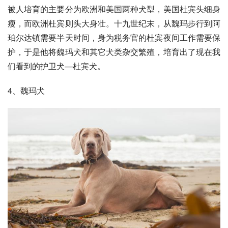
被人培育的主要分为欧洲和美国两种犬型，美国
杜宾
头细身
瘦，而欧洲杜宾则头大身壮。十九世纪末，从
魏玛
步行到阿
珀尔达镇需要半天时间，身为税务官的杜宾夜间工作需要保
护，于是他将魏玛犬和其它犬类杂交繁殖，培育出了现在我
们看到的
护卫犬
—杜宾犬。
4、魏玛犬