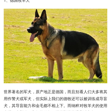
1、
德国牧羊犬
世界著名的军犬，原产地正是德国，而且别看人们大多将其
用作警犬或军犬，但实际上我们的
德牧
还可以被训练成
导盲
犬
，其导盲能力和
金毛
都不相上下。而纳粹对
牧羊犬
的使用