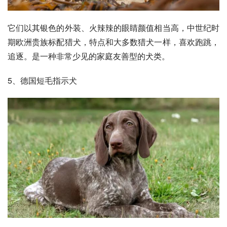
它们以其银色的外装、火辣辣的眼睛颜值相当高，中世纪时
期欧洲贵族标配猎犬，特点和大多数猎犬一样，喜欢跑跳，
追逐。是一种非常少见的家庭友善型的犬类。
5、
德国短毛指示犬