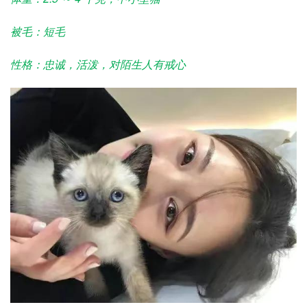
被毛：短毛
性格：忠诚，活泼，对陌生人有戒心