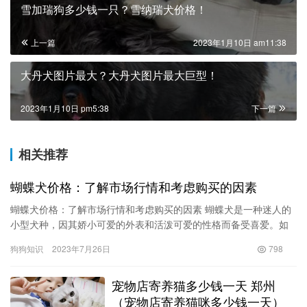
雪加瑞狗多少钱一只？雪纳瑞犬价格！
上一篇
2023年1月10日 am11:38
大丹犬图片最大？大丹犬图片最大巨型！
2023年1月10日 pm5:38
下一篇
相关推荐
蝴蝶犬价格：了解市场行情和考虑购买的因素
蝴蝶犬价格：了解市场行情和考虑购买的因素 蝴蝶犬是一种迷人的
小型犬种，因其娇小可爱的外表和活泼可爱的性格而备受喜爱。如
果你正在考虑购买一只蝴蝶犬作为你的宠物伴侣，了解蝴蝶犬的价
狗狗知识
2023年7月26日
798
格是…
宠物店寄养猫多少钱一天 郑州
（宠物店寄养猫咪多少钱一天）