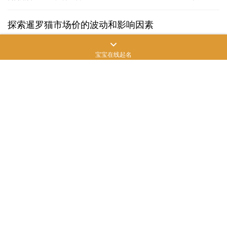
饲养建…
探索暹罗猫市场价的波动和影响因素
在宠物市场中，暹罗猫一直是备受关注的品种之一。这种美丽的猫
咪以其独特的体态和温柔的性格而受到许多爱猫人士追捧。然而，
宝宝在线起名
暹罗猫的市场价一直在波动，受到多种因素的影响。本文将深入探
狗狗知识
2023年7月27日
817
讨暹罗…
宠物交易：爱与责任的平衡
宠物交易：爱与责任的平衡 宠物交易近年来成为了一个备受关注的
话题。人们对宠物的热爱和渴望拥有一只忠诚陪伴的动物，促使了
宠物交易市场的迅速增长。然而，宠物交易背后也隐藏着一些问题
狗狗知识
2023年8月1日
745
和争…
Copyright © 飒飒宠物生活 版权所有
SiteMap
网站地图
苏ICP备2022024906
号-3