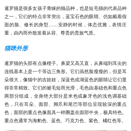
暹罗猫是很多女孩子青睐的猫品种，也是
短毛猫
的代表品种
之一，它们的特点非常突出，
蓝宝石
色的眼睛、仿如戴着假
面的脸、修长的身型……安静的时候，体态优雅，表情庄
重，由内而外散发着从容、尊贵的贵族气质。
猫咪外形
暹罗猫的头部有点像楔子。鼻梁又高又直，从鼻端到耳尖的
连线基本上是一个等边三角形。它们虽然脸瘦瘦的，但是耳
朵很大，像猫中的
吉娃娃
，深蓝色或湖蓝色的眼睛让它们显
得非常精致。它们的被毛短而光滑，毛色由基础色和重点色
两部分组成，全身绝大部分是米色或象牙色的浅色调基础
色，只在耳朵、面部、脚爪和尾巴等部位呈现较深的重点
色，面部的重点色像面具一样圈盖在面部中央，极具特色。
重点色通常为海豹色、蓝色、巧克力色、紫色、橘红色等。