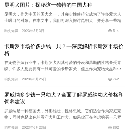
昆明犬图片：探秘这一独特的中国犬种
昆明犬，作为中国的国犬之一，其稀少性使得它成为了许多爱犬人
士瞩目的对象。在本文中，我们将深入探讨昆明犬，并分享一些精
选的昆明犬图片，让您更全面地了解这一独特的中国犬种。 作为昆
狗狗知识
2023年8月3日
514
明市…
卡斯罗市场价多少钱一只？—深度解析卡斯罗市场价
格
在宠物养殖行业中，卡斯罗犬因其可爱的外表和温顺的性格备受青
睐。许多人想要拥有一只可爱的卡斯罗犬，但是作为宠物犬品种中
的高端品种，卡斯罗犬的市场价格也相应较高。那么，卡斯罗市场
狗狗知识
2023年6月25日
742
价到底…
罗威纳多少钱一只幼犬？全面了解罗威纳幼犬价格和
饲养建议
罗威纳是一种德国犬，外形雄壮，性格忠诚。它们适合作为家庭宠
物，同时也是出色的看守犬和工作犬。如果你正在考虑购买一只罗
威纳幼犬，它的价格到底是多少呢？本文将对罗威纳幼犬的价格和
狗狗知识
2023年6月23日
862