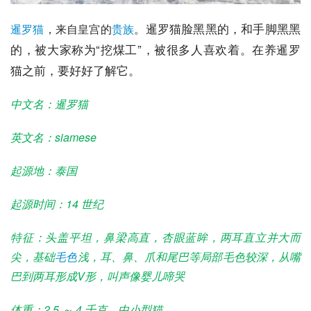
暹罗猫脸黑黑的，和手脚黑黑
暹罗猫
，来自皇宫的
贵族
。
的，被大家称为“挖煤工”，被很多人喜欢着。在养暹罗
猫之前，要好好了解它。
中文名：暹罗猫
英文名：
siamese
起源地：泰国
起源时间：14 世纪
特征：头盖平坦，鼻梁高直，杏眼蓝眸，两耳直立并大而
尖，基础
毛色
浅，耳、鼻、爪和尾巴等局部毛色较深，从嘴
巴到两耳形成V形，叫声像婴儿啼哭
体重：2.5 ～ 4 千克，中小型猫