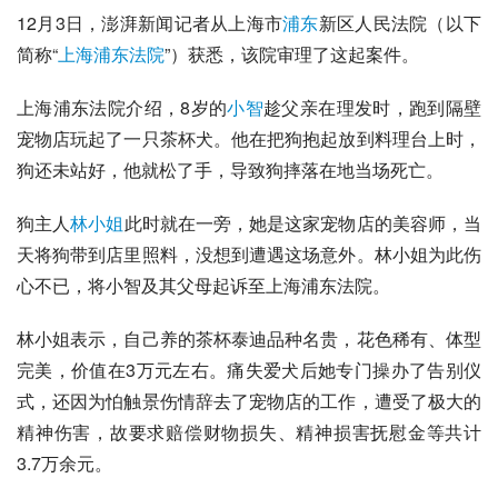
12月3日，
澎湃新闻
记者从上海市
浦东
新区人民法院（以下
简称“
上海浦东法院
”）获悉，该院审理了这起案件。
上海浦东法院介绍，8岁的
小智
趁父亲在理发时，跑到隔壁
宠物店玩起了一只茶杯犬。他在把狗抱起放到料理台上时，
狗还未站好，他就松了手，导致狗摔落在地当场死亡。
狗主人
林小姐
此时就在一旁，她是这家宠物店的美容师，当
天将狗带到店里照料，没想到遭遇这场意外。林小姐为此伤
心不已，将小智及其父母起诉至上海浦东法院。
林小姐表示，自己养的茶杯泰迪品种名贵，花色稀有、体型
完美，价值在3万元左右。痛失爱犬后她专门操办了告别仪
式，还因为怕触景伤情辞去了宠物店的工作，遭受了极大的
精神伤害，故要求赔偿财物损失、
精神损害抚慰金
等共计
3.7万余元。