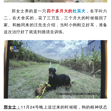
郑女士养的是一只
四个多月大的
杜宾犬
，名字叫六
二，在犬舍买的，花了三万五，三个月大的时候领回了
家。和她同来的汪先生介绍，当时小狗刚立好耳，准备
这次治疗好了就送到
德清
去训练。
郑女士：
11月24号晚上送过来的时候呢，狗的精神状态