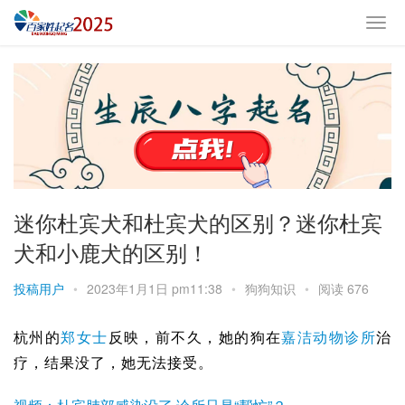
迷你杜宾犬和杜宾犬的区别？迷你杜宾
犬和小鹿犬的区别！
投稿用户
•
2023年1月1日 pm11:38
•
狗狗知识
•
阅读 676
杭州的
郑女士
反映，前不久，她的狗在
嘉洁动物诊所
治
疗，结果没了，她无法接受。