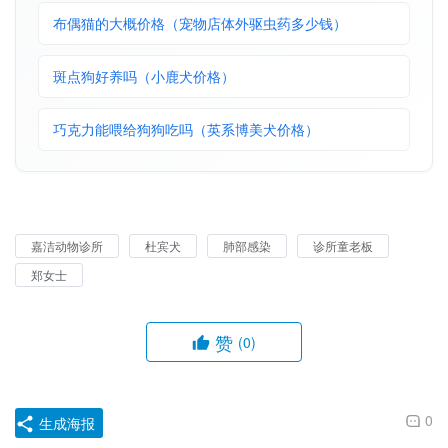
布偶猫的大概价格（宠物店体外驱虫药多少钱）
斑点狗好养吗（小鹿犬价格）
巧克力能喂给狗狗吃吗（英系博美犬价格）
嘉洁动物诊所
杜宾犬
肺部感染
诊所童老板
郑女士
赞
(0)
0
生成海报