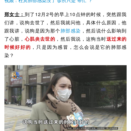
视频：杜宾肺部感染没了 诊所只是“帮忙”？
郑女士：
到了12月2号的早上10点钟的时候，突然跟我
们讲，说狗去世了，然后我就问他，具体什么原因，他
跟我讲，说狗是因为那个
肺部感染
，然后说什么影响到
了心脏，
心肌炎
去世的
，然后我说，这狗当时
送过来的
时候好好的
，只是因为感冒，怎么会说是它的肺部感
染？