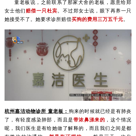
童老板说，之前联系了那家犬舍的老板，愿意给郑
女士他们
赔偿一只
杜宾
。不过郑女士说，眼下再养一只
她接受不了。她要求诊所赔偿
买狗的费用三万五千元
。
杭州嘉洁动物诊所 童老板：
狗来的时候就已经是有
肺炎
了，有轻度感染肺部，而且是
带浓鼻涕来的
，这个情况
呢，我们医生是有给她做了解释的，而且我们之间是都