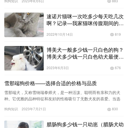
狗狗知识
2023年8月6日
883
犬的…
速诺片猫咪一次吃多少每天吃几次
啊？记录—我家猫咪传腹期间的治
疗！
2022年10月14日
819
博美犬一般多少钱一只白色的狗？
博美犬多少钱一只白色幼犬最便
宜！
2023年6月3日
676
雪那端狗价格——选择合适的价格与品质
雪那端犬，又称雪纳瑞拳师犬，是一种活泼、聪明而有亲和力的犬
种。它优雅的品种特征和友好的性格吸引了无数犬友的喜爱。当选
择一只雪那端狗作为家庭宠物时，了解雪那端狗的价格情况是很重
狗狗知识
2023年7月21日
830
要的。…
腊肠狗多少钱一只幼崽（腊肠犬幼