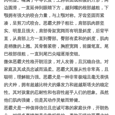
边圆滑，一直延伸到眼睛下方，越到嘴的根部越粗，下
颚拥有强大的咬合力量，与上颚对称。牙齿坚固而紧
凑，呈剪刀式咬合。恶霸犬脖子粗壮，肩部肌肉群坚
实、明显且强大，肩部骨架宽阔而有明显斜度，后背平
直，从肩部上方一直到臀部。臀部有柔和的斜度，肌肉
是稍微的上翘。其骨骼紧密，胸腔宽阔，前腿笔直。尾
巴根部很粗，一直到尾巴尖端逐渐变细。
微体恶霸犬性格开朗活泼，对人友善，且沉稳自信。对
家庭及其成员忠诚而温柔。恶霸犬其服从性非常高，且
聪明，理解能力强。恶霸犬是一种非常极端且毫无畏惧
的犬种，拥有超越
比特犬
的爆发力和超越斯塔夫的稳定
性。其对孩童的忍耐性和包容性超乎人们的想象。虽然
他们肌肉强健，但是其动作灵敏而矫健。
恶霸犬是一种值得信任且忠诚可靠的家庭伙伴，开朗热