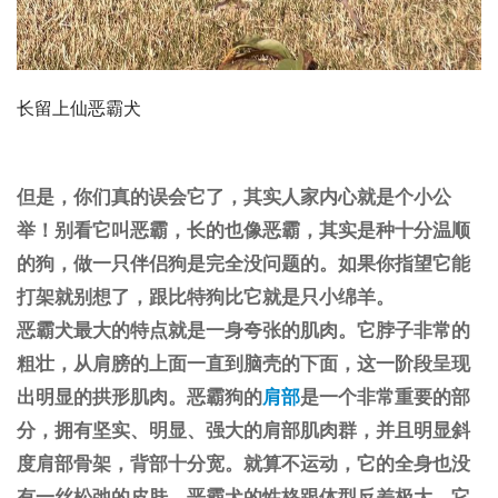
长留上仙恶霸犬
但是，你们真的误会它了，其实人家内心就是个小公
举！别看它叫恶霸，长的也像恶霸，其实是种十分温顺
的狗，做一只伴侣狗是完全没问题的。如果你指望它能
打架就别想了，跟
比特狗
比它就是只小绵羊。
恶霸犬最大的特点就是一身夸张的肌肉。它脖子非常的
粗壮，从肩膀的上面一直到脑壳的下面，这一阶段呈现
出明显的拱形肌肉。恶霸狗的
肩部
是一个非常重要的部
分，拥有坚实、明显、强大的肩部肌肉群，并且明显斜
度肩部骨架，背部十分宽。就算不运动，它的全身也没
有一丝松弛的皮肤，恶霸犬的性格跟体型反差极大，它