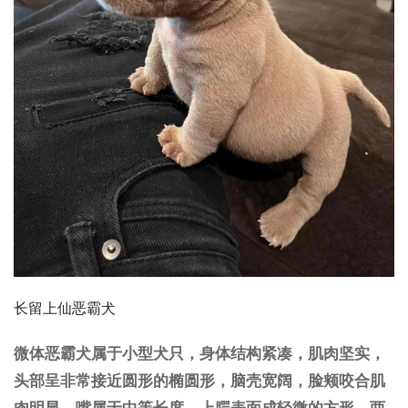
长留上仙恶霸犬
微体恶霸犬属于小型犬只，身体结构紧凑，肌肉坚实，
头部呈非常接近圆形的椭圆形，脑壳宽阔，脸颊咬合肌
肉明显。嘴属于中等长度，上腭表面成轻微的方形，两