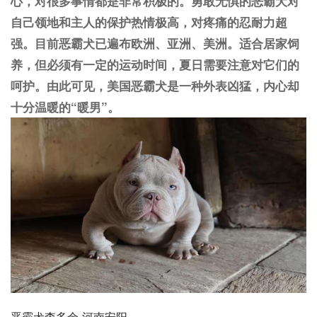
心，对很多事情都是非常积极的。勇敢无惧的恶霸犬对
自己领地和主人的保护热情极高，对疼痛的忍耐力超
强。目前恶霸犬已遍布欧洲、亚洲、美洲。适合居家饲
养，但必须有一定的运动时间，夏日需要注意对它们的
呵护。由此可见，
美国恶霸犬
是一种外表凶猛，内心却
十分温暖的“暖男”。
恶霸犬李多余-河南安阳