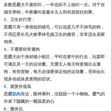
多数恶霸犬不喜吠叫，一年也听不上他叫一次。对于在
城市养狗，半夜嚎叫是最令主人和邻居抓狂的事。
3、卫生好打理：
恶霸只有一身很短的绒毛，可以说是几乎不掉毛的狗，
不用忍受长毛犬换季掉毛搞卫生的痛苦，非常适合居家
饲养。
4、不需要经常遛狗
恶霸犬由于身材矮小粗壮，平时在家中的行走，玩耍即
可满足其一天的运动量。无需主人每天特意领出去遛
狗，有些宠物，每天必须要保证他的运动量，否则会出
现多动或体质衰弱的症状。
5、观赏价值高
恶霸
肌肉
发达，眼神犀利，活脱脱一个小钢炮。霸气的
外表下隐藏的一颗温柔的心
6、微体化