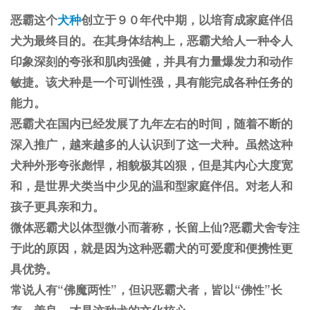
恶霸这个
犬种
创立于９０年代中期，以培育成家庭
伴侣
犬
为最终目的。在其身体结构上，恶霸犬给人一种令人
印象深刻的夸张和肌肉强健，并具有力量爆发力和动作
敏捷。该犬种是一个可训性强，具有能完成各种任务的
能力。
恶霸犬在国内已经发展了九年左右的时间，随着不断的
深入推广，越来越多的人认识到了这一犬种。虽然这种
犬种外形夸张彪悍，相貌极其凶狠，但是其内心大度宽
和，是世界犬类当中少见的温和型家庭伴侣。对老人和
孩子更具亲和力。
微体恶霸犬以体型微小而著称，长留上仙?恶霸犬舍专注
于此的原因，就是因为这种恶霸犬的可爱度和便携性更
具优势。
常说人有“佛魔两性”，但识恶霸犬者，皆以“佛性”长
存。善良，才是这种犬的文化核心。