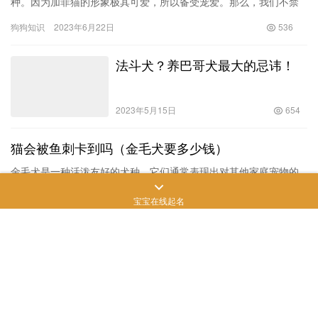
种。因为加菲猫的形象极其可爱，所以备受宠爱。那么，我们不禁
要问：加菲猫价格多少钱一只？如何选购适合的加菲猫呢？ 一、加
狗狗知识
2023年6月22日
536
菲猫…
法斗犬？养巴哥犬最大的忌讳！
2023年5月15日
654
猫会被鱼刺卡到吗（金毛犬要多少钱）
金毛犬是一种活泼友好的犬种，它们通常表现出对其他家庭宠物的
友好和好奇。然而，猫是否会被鱼刺卡到这个问题需要进行深入探
宝宝在线起名
讨。此外，了解金毛犬的价格以及养殖技巧也是金毛犬爱好者关心
狗狗知识
2023年12月3日
858
的话题…
雪纳瑞价格（一只雪纳瑞多少钱）
2022年8月26日
754