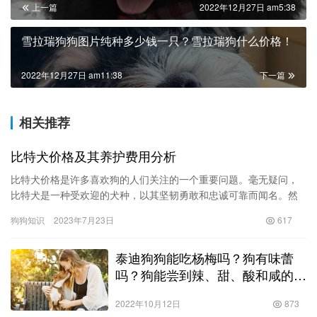
上一篇
2022年12月27日 am5:38
雪拉瑞狗狗图片纯种多少钱一只？雪拉瑞狗什么价格！
2022年12月27日 am11:38
下一篇
相关推荐
比特犬价格及其养护费用分析
比特犬价格是许多喜欢狗的人们关注的一个重要问题。毫无疑问，
比特犬是一种受欢迎的犬种，以其坚韧勇敢和忠诚可靠而闻名。然
而，养一只比特犬需要考虑许多方面，其中价格和养护费用是最重
狗狗知识
2023年7月23日
617
要的考…
泰迪狗狗能吃杨梅吗？狗有味蕾
吗？狗能尝到辣、甜、酸和咸的食
物吗？什么对狗不好？！
2022年10月12日
873