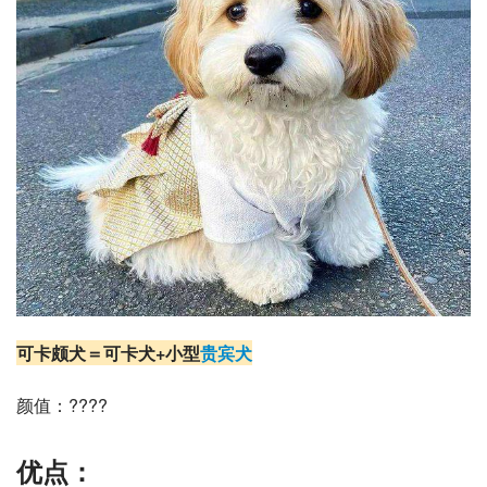
可卡颇犬
＝可卡犬+
小型
贵宾犬
颜值：????
优点：