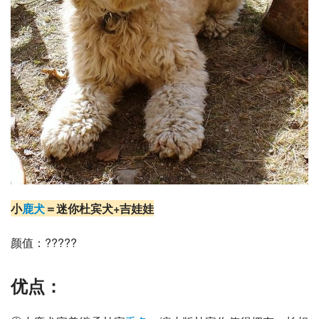
小
鹿犬
＝
迷你杜宾犬
+
吉娃娃
颜值：?????
优点：