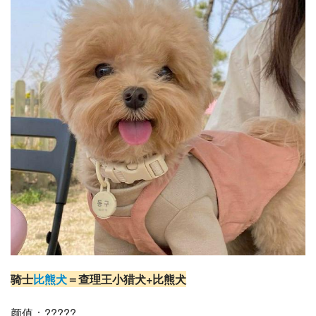
骑士
比熊犬
＝
查理王小猎犬
+比熊犬
颜值：?????