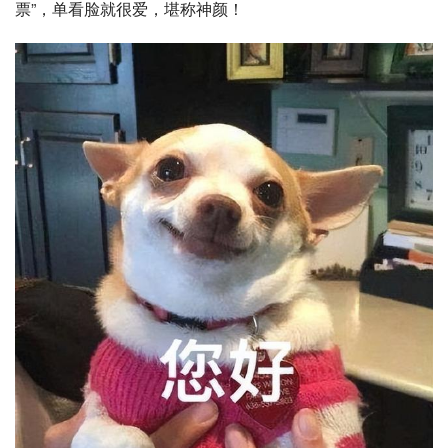
票”，单看脸就很爱，堪称神颜！