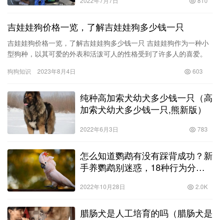
2022年7月7日
810
吉娃娃狗价格一览，了解吉娃娃狗多少钱一只
吉娃娃狗价格一览，了解吉娃娃狗多少钱一只 吉娃娃狗作为一种小
型狗种，以其可爱的外表和活泼可人的性格受到了许多人的喜爱。
如果你正考虑养一只吉娃娃狗，那么你可能想要了解吉娃娃狗的价
狗狗知识
2023年8月4日
603
格。…
纯种高加索犬幼犬多少钱一只（高
加索犬幼犬多少钱一只,熊新版）
2022年6月3日
783
怎么知道鹦鹉有没有踩背成功？新
手养鹦鹉别迷惑，18种行为分析
帮你排忧解难！
2022年10月28日
2.0K
腊肠犬是人工培育的吗（腊肠犬是