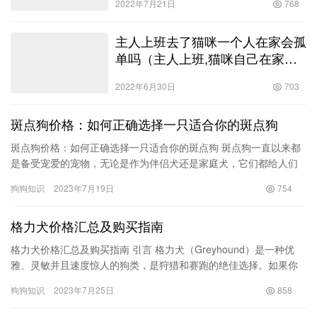
非洲野狗和鬣狗的区别（非洲野狗
和非洲鬣狗哪个厉害）
2022年7月21日
768
主人上班去了猫咪一个人在家会孤
单吗（主人上班,猫咪自己在家会
孤单吗）
2022年6月30日
703
斑点狗价格：如何正确选择一只适合你的斑点狗
斑点狗价格：如何正确选择一只适合你的斑点狗 斑点狗一直以来都
是备受宠爱的宠物，无论是作为伴侣犬还是家庭犬，它们都给人们
带来了很多欢乐和快乐。然而，对于想要养一只斑点狗的人来说，
狗狗知识
2023年7月19日
754
他们…
格力犬价格汇总及购买指南
格力犬价格汇总及购买指南 引言 格力犬（Greyhound）是一种优
雅、灵敏并且速度惊人的狗类，是狩猎和赛跑的绝佳选择。如果你