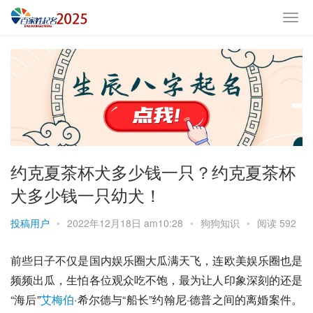
约克夏茶杯犬多少钱一只？约克夏茶杯
犬多少钱一只幼犬！
投稿用户
•
2022年12月18日 am10:28
•
狗狗知识
•
阅读 592
前些日子不仅是国内娱乐圈大瓜满天飞，连欧美娱乐圈也是
频频出瓜，生怕各位观众吃不饱，最为让人印象深刻的还是
“海后”
艾梅伯
·希尔德与“船长”
约翰尼·德普
之间的离婚案件。