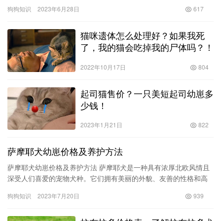
等特点，成为了很多人的爱宠和警犬。但藏獒品种不同，价格也不
狗狗知识
2023年6月28日
617
同，市场…
猫咪遗体怎么处理好？如果我死
了，我的猫会吃掉我的尸体吗？！
2022年10月17日
804
起司猫售价？一只美短起司幼崽多
少钱！
2023年1月21日
822
萨摩耶犬幼崽价格及养护方法
萨摩耶犬幼崽价格及养护方法 萨摩耶犬是一种具有浓厚北欧风情且
深受人们喜爱的宠物犬种。它们拥有美丽的外貌、友善的性格和高
度的智商，因此备受宠爱和追捧。然而，养一只幼崽的价格以及幼
狗狗知识
2023年7月20日
939
犬的…