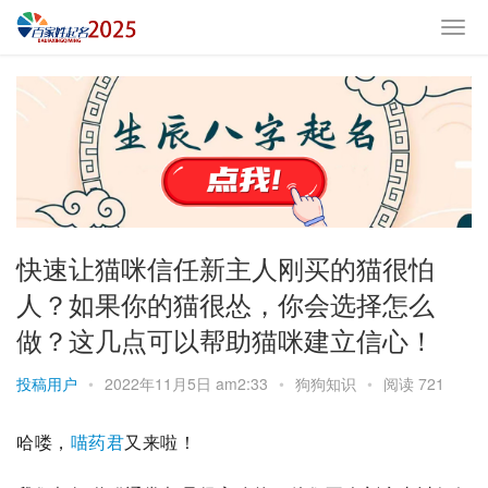
快速让猫咪信任新主人刚买的猫很怕
人？如果你的猫很怂，你会选择怎么
做？这几点可以帮助猫咪建立信心！
投稿用户
•
2022年11月5日 am2:33
•
狗狗知识
•
阅读 721
哈喽，
喵药君
又来啦！