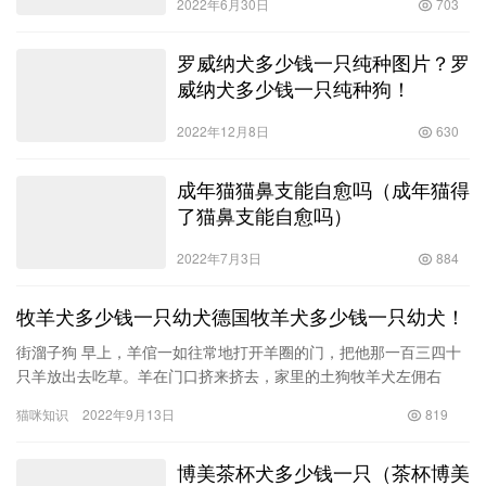
2022年6月30日
703
罗威纳犬多少钱一只纯种图片？罗
威纳犬多少钱一只纯种狗！
2022年12月8日
630
成年猫猫鼻支能自愈吗（成年猫得
了猫鼻支能自愈吗）
2022年7月3日
884
牧羊犬多少钱一只幼犬德国牧羊犬多少钱一只幼犬！
街溜子狗 早上，羊倌一如往常地打开羊圈的门，把他那一百三四十
只羊放出去吃草。羊在门口挤来挤去，家里的土狗牧羊犬左佣右
撵，汪汪叫着引导着羊有序出行。这狗虽然老点，但还是像以往一
猫咪知识
2022年9月13日
819
样听话…
博美茶杯犬多少钱一只（茶杯博美