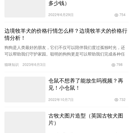
多少钱）
2022年6月29日
754
边境牧羊犬的价格行情怎么样？边境牧羊犬的价格行
情分析！
狗狗是人类最好的朋友，它们不仅可以陪伴我们度过孤独时光，还
可以帮助我们守护家园。聪明的狗狗更是可以帮助我们完成各种任
务，比如搜寻、救援、导盲等等。但是，狗狗的聪明程度并不是所
猫咪知识
2023年6月3日
798
有品种…
仓鼠不想养了能放生吗视频？再
见！小仓鼠！
2022年10月7日
732
古牧犬图片造型（英国古牧犬图
片）