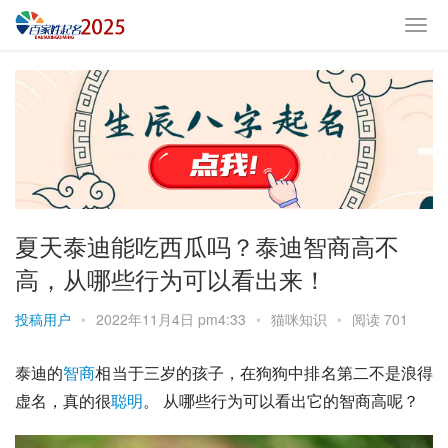
夏天泰迪能吃西瓜吗？泰迪智商高不
高，从哪些行为可以看出来！
投稿用户
•
2022年11月4日 pm4:33
•
猫咪知识
•
阅读 701
泰迪
的
智商
相当于三岁的孩子，在狗狗中排名第二不是浪得
虚名，真的很
聪明
。 从哪些行为可以看出它的智商高呢？