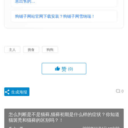
崽出售的…
狗铺子网站官网下载安装？狗铺子网雪纳瑞！
主人
挑食
狗狗
赞
(0)
0
生成海报
怎么判断是不是猫藓,猫藓初期是什么样的症状？你知道
猫斑秃和猫藓的区别吗？！
上一篇
2022年11月1日 am3:33