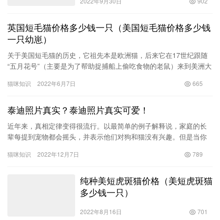
2022年9月30日
902
英国短毛猫价格多少钱一只（美国短毛猫价格多少钱
一只幼崽）
关于美国短毛猫的历史，它祖先本是欧洲猫，后来它在17世纪跟随
“五月花号”（主要是为了帮助捉捕船上偷吃食物的老鼠）来到美洲大
陆，来到美洲大陆之后与美洲本土猫结合之后繁衍而成，在196…
猫咪知识
2022年6月7日
665
泰迪照片真实？泰迪照片真实可爱！
近年来，真相定律变得很流行。以最简单的例子解释说，家庭的长
辈每提到宠物都会摇头，并表示他们对狗和猫没有兴趣。但是当你
真的把狗和猫带回家时，你会发现自己是家里多余的人。由于年轻
猫咪知识
2022年12月7日
789
人想利…
纯种美短虎斑猫价格（美短虎斑猫
多少钱一只）
2022年8月16日
701