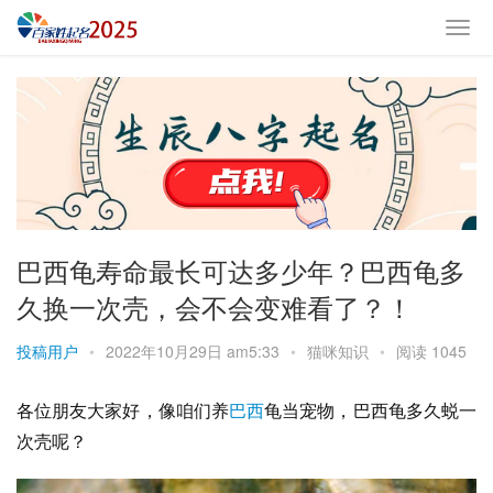
巴西龟寿命最长可达多少年？巴西龟多
久换一次壳，会不会变难看了？！
投稿用户
•
2022年10月29日 am5:33
•
猫咪知识
•
阅读 1045
各位朋友大家好，像咱们养
巴西
龟当宠物，巴西龟多久蜕一
次壳呢？