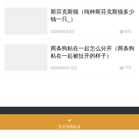
斯芬克斯猫（纯种斯芬克斯猫多少
钱一只_）
2022年6月3日
873
两条狗粘在一起怎么分开（两条狗
粘在一起被扯开的样子）
2022年8月12日
772
Copyright © 飒飒宠物生活 版权所有
SiteMap
网站地图
苏ICP备2022024906
号-3
宝宝在线起名