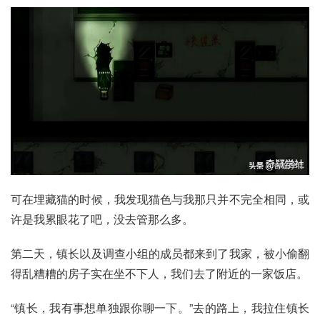
可在埋藏猫的时候，我发现猫色与我那只并不完全相同，或
许是我累眼花了吧，没去管那么多。
第二天，镇长以及调查小组的成员都来到了我家，被小偷翻
得乱糟糟的房子实在坐不下人，我们去了附近的一家饭店。
“镇长，我有事想单独跟你聊一下。”去的路上，我拉住镇长