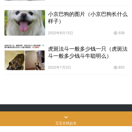
小京巴狗的图片（小京巴狗长什么
样子）
2022年8月13日
938
虎斑法斗一般多少钱一只（虎斑法
斗一般多少钱斗牛聪明么）
2022年7月3日
850
Copyright © 飒飒宠物生活 版权所有
SiteMap
网站地图
苏ICP备2022024906
号-3
宝宝在线起名