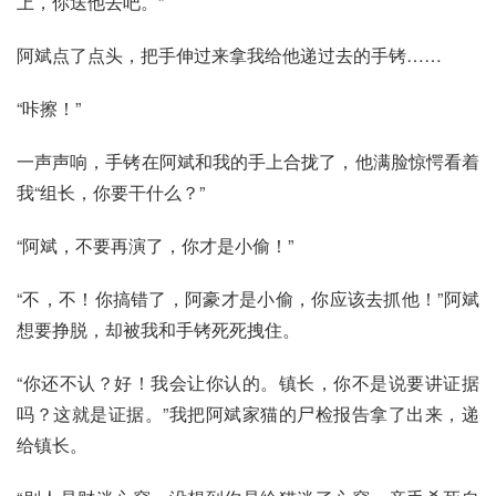
上，你送他去吧。”
阿斌点了点头，把手伸过来拿我给他递过去的手铐……
“咔擦！”
一声声响，手铐在阿斌和我的手上合拢了，他满脸惊愕看着
我“组长，你要干什么？”
“阿斌，不要再演了，你才是小偷！”
“不，不！你搞错了，阿豪才是小偷，你应该去抓他！”阿斌
想要挣脱，却被我和手铐死死拽住。
“你还不认？好！我会让你认的。镇长，你不是说要讲证据
吗？这就是证据。”我把阿斌家猫的尸检报告拿了出来，递
给镇长。