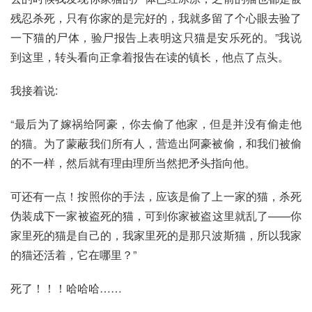
残忍杀死，只有你家的是完好的，我就多留了个心眼去验了
一下猫的尸体，验尸报告上表明这只猫是安乐死的。”我说
到这里，转头看向正拿着报告在读的镇长，他点了点头。
我接着说:
“最后为了嫁祸给阿豪，你去偷了他家，但是并没有偷走他
的猫。为了蒙蔽我们所有人，营造出阿豪被偷，和我们被偷
的不一样，然后就有理由理所当然把矛头指向他。
可还有一点！按照你的手法，应该是偷了上一家的猫，杀死
伪装成下一家被盗死的猫，可到你家被盗这里就乱了——你
家里死的猫是自己的，我家里死的是那只波斯猫，所以我家
的猫还活着，它在哪里？”
死了！！！哈哈哈……