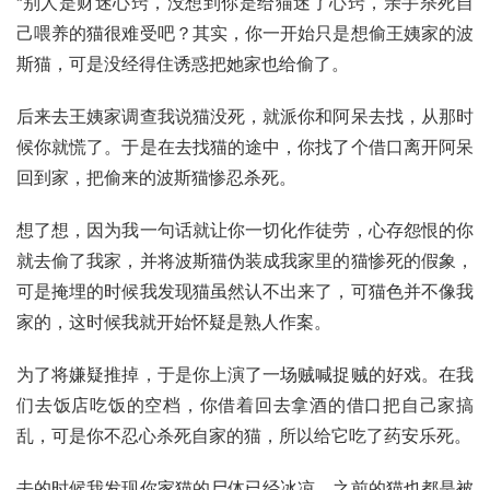
“别人是财迷心窍，没想到你是给猫迷了心窍，亲手杀死自
己喂养的猫很难受吧？其实，你一开始只是想偷王姨家的波
斯猫，可是没经得住诱惑把她家也给偷了。
后来去王姨家调查我说猫没死，就派你和阿呆去找，从那时
候你就慌了。于是在去找猫的途中，你找了个借口离开阿呆
回到家，把偷来的波斯猫惨忍杀死。
想了想，因为我一句话就让你一切化作徒劳，心存怨恨的你
就去偷了我家，并将波斯猫伪装成我家里的猫惨死的假象，
可是掩埋的时候我发现猫虽然认不出来了，可猫色并不像我
家的，这时候我就开始怀疑是熟人作案。
为了将嫌疑推掉，于是你上演了一场贼喊捉贼的好戏。在我
们去饭店吃饭的空档，你借着回去拿酒的借口把自己家搞
乱，可是你不忍心杀死自家的猫，所以给它吃了药安乐死。
去的时候我发现你家猫的尸体已经冰凉，之前的猫也都是被