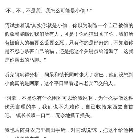
“不，不，不是我。我怎么可能是小偷！”
阿斌接着说“其实你就是小偷，你以为制造一个自己被偷的
假象就能瞒过我们所有人，可是！你的猫出卖了你，我们所
有被偷人的猫要么丢要么死，只有你的是好好的，不知道你
是不忍心杀害自己的猫，还是把这个关键点给遗漏了，这就
是你露出的马脚。”
听完阿斌得分析，阿呆和镇长同时张大了嘴巴，他们没想到
小偷真的是阿豪，这个平日里看起来老实巴交的人。
“阿豪，不是你有什么困难可以给我说啊，为什么要做这种
伤天害理的事，我们也不为难你，自己收拾东西去自首
吧。”镇长长叹一口气，无奈地摇了摇头。
我也从随身衣兜里掏出手铐，对阿斌说“来，把这个给他拷