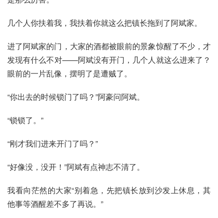
几个人你扶着我，我扶着你就这么把镇长拖到了阿斌家。
进了阿斌家的门，大家的酒都被眼前的景象惊醒了不少，才
发现有什么不对——阿斌没有开门，几个人就这么进来了？
眼前的一片乱像，摆明了是遭贼了。
“你出去的时候锁门了吗？”阿豪问阿斌。
“锁锁了。”
“刚才我们进来开门了吗？”
“好像没，没开！”阿斌有点神志不清了。
我看向茫然的大家“别着急，先把镇长放到沙发上休息，其
他事等酒醒差不多了再说。”