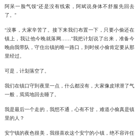
阿呆一脸气馁“还是没有线索，阿斌说身体不舒服先回去
了。”
“没事，大家辛苦了。接下来我们布置一下，只要小偷还在
镇上，我让他今晚就落网……”我把计划说了出来，准备今
晚由我带队，守住出镇的唯一路口，到时候小偷肯定要从那
里经过。
可是，计划落空了。
我们在镇口守到夜里一点，什么都没有，大家像皮球泄了气
一般，焉焉地回去睡了。
我是最后一个走的，我想不通，心有不甘，难道小偷真是镇
里的人？
安宁镇的夜色很美，我很喜欢这个安宁的小镇，绝不容许任