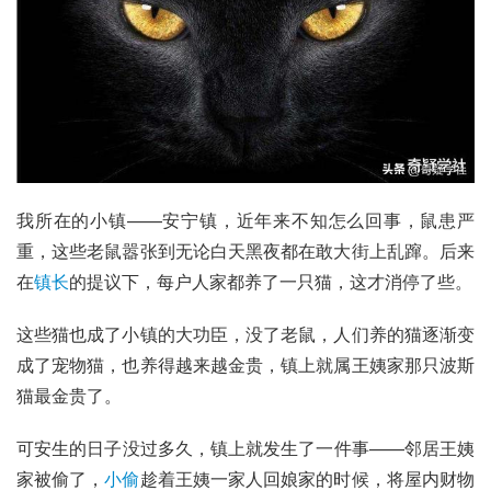
我所在的小镇——安宁镇，近年来不知怎么回事，鼠患严
重，这些老鼠嚣张到无论白天黑夜都在敢大街上乱蹿。后来
在
镇长
的提议下，每户人家都养了一只猫，这才消停了些。
这些猫也成了小镇的大功臣，没了老鼠，人们养的猫逐渐变
成了宠物猫，也养得越来越金贵，镇上就属王姨家那只波斯
猫最金贵了。
可安生的日子没过多久，镇上就发生了一件事——邻居王姨
家被偷了，
小偷
趁着王姨一家人回娘家的时候，将屋内财物