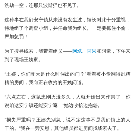
洗劫一空，连那只波斯猫也不见了。
这种事在我们安宁镇从来没有发生过，镇长对此十分重视，
特地组了个调查小组，并任命我为组长。一定要抓住小偷，
严加惩罚！
为了搜寻线索，我带着组员——
阿斌
、
阿呆
和阿豪，下午来
到了现场王姨家。
“王姨，你们昨天是什么时候出的门？”看着被小偷翻得乱糟
糟的房间，我向正在收拾的王姨问道。
“六点左右，这鼠患刚灭没多久，人就开始出来作祟了，你
说咱这安宁镇还能安宁嘛！”她边收拾边抱怨。
“损失严重吗？王姨先别急，说不定这事不是我们镇上的人
干的。”我在一旁安慰，其他组员都进房间找线索去了。