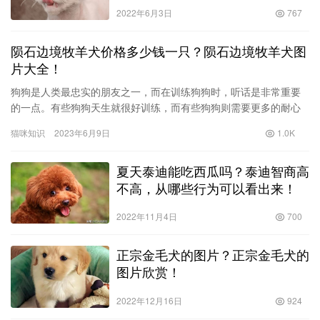
只）
2022年6月3日
767
陨石边境牧羊犬价格多少钱一只？陨石边境牧羊犬图
片大全！
狗狗是人类最忠实的朋友之一，而在训练狗狗时，听话是非常重要
的一点。有些狗狗天生就很好训练，而有些狗狗则需要更多的耐心
和时间。在这里，我们将为您列出十大最听话的狗狗品种排名。 1.
猫咪知识
2023年6月9日
1.0K
…
夏天泰迪能吃西瓜吗？泰迪智商高
不高，从哪些行为可以看出来！
2022年11月4日
700
正宗金毛犬的图片？正宗金毛犬的
图片欣赏！
2022年12月16日
924