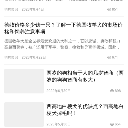
好的性格而受到广大犬友的喜爱。但是，作为一种纯种犬，圣伯
狗狗知识
2023年8月4日
851
纳…
德牧价格多少钱一只？了解一下德国牧羊犬的市场价
格和饲养注意事项
德国牧羊犬是全世界最受欢迎的犬种之一，它以忠诚、勇敢和智力
高超而著称，被广泛用于军事、警察、搜救和导盲等领域。因此，
德国牧羊犬的价格也相对较高。 那么，德牧价格多少钱一只呢？这
狗狗知识
2023年6月22日
671
个问…
两岁的狗相当于人的几岁智商（两
岁的狗狗智商有多大）
2022年6月30日
898
西高地白梗犬的优缺点？西高地白
梗犬掉毛吗！
2023年5月30日
654