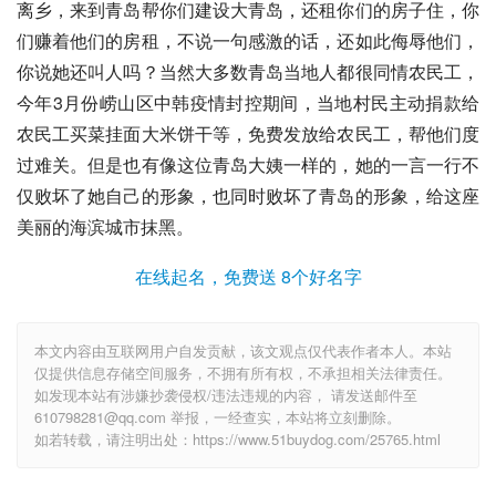
离乡，来到青岛帮你们建设大青岛，还租你们的房子住，你
们赚着他们的房租，不说一句感激的话，还如此侮辱他们，
你说她还叫人吗？当然大多数青岛当地人都很同情农民工，
今年3月份崂山区中韩疫情封控期间，当地村民主动捐款给
农民工买菜
挂面
大米饼干等，免费发放给农民工，帮他们度
过难关。但是也有像这位
青岛大姨
一样的，她的一言一行不
仅败坏了她自己的形象，也同时败坏了青岛的形象，给这座
美丽的海滨城市抹黑。
在线起名，免费送 8个好名字
本文内容由互联网用户自发贡献，该文观点仅代表作者本人。本站
仅提供信息存储空间服务，不拥有所有权，不承担相关法律责任。
如发现本站有涉嫌抄袭侵权/违法违规的内容， 请发送邮件至
610798281@qq.com 举报，一经查实，本站将立刻删除。
如若转载，请注明出处：https://www.51buydog.com/25765.html