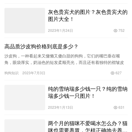
灰色贵宾犬的图片？灰色贵宾犬的
图片大全！
2023年1月24日
752
高品质沙皮狗价格到底是多少？
沙皮狗，一种看起来又慵懒又傻白甜的狗狗，它们的嘴巴垂在嘴
角，眼袋厚实，奶油色的短发柔顺亮光，而且还有着独特的褶皱皮
肤，可以说是一种非常具有辨识度的狗狗。越来越多的爱狗人士也
狗狗知识
2023年7月3日
627
开始关注…
纯的雪纳瑞多少钱一只？纯的雪纳
瑞多少钱一只图片！
2023年1月13日
631
两个月的猫咪不爱喝水怎么办？猫
咪也需要养胃，怎样正确地去养胃