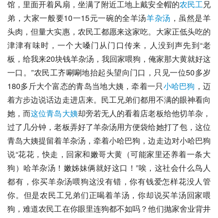
馆，里面开着风扇，坐满了附近工地上戴安全帽的
农民工
兄
弟，大家一般要10一15元一碗的全羊汤
羊杂汤
，虽然是
羊
头肉
，但量大实惠，农民工都愿来这家吃。大家正低头吃的
津津有味时，一个大嗓门从门口传来，人没到声先到“老
板，给我来20块钱羊杂汤，我回家喂狗，俺家那大黄就好这
一口。”农民工齐唰唰地抬起头望向门口，只见一位50多岁
180多斤大个富态的
青岛
当地大姨，牵着一只
小哈巴狗
，迈
着方步边说话边走进店来。民工兄弟们都用不满的眼神看向
她，而
这位青岛大姨
却旁若无人的看着店老板给他切羊杂，
过了几分钟，老板弄好了羊杂汤用方便袋给她打了包，这位
青岛大姨提留着羊杂汤，牵着小哈巴狗，边走边对小哈巴狗
说“花花，快走，回家和嫩哥大黄（可能家里还养着一条大
狗）哈羊杂汤！嫩姊妹俩就好这口！”唉，这社会什么鸟人
都有，你买羊杂汤喂狗这没有错，你有钱爱怎样花没人管
你。但是农民工兄弟们正喝着羊汤，你却说买羊汤回家喂
狗，难道农民工在你眼里连狗都不如吗？他们抛家舍业背井