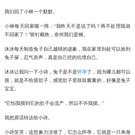
我们回了小林一个默默。
小林每天回家嚷一阵：“我昨天不是说了吗？再不处理我就
不回家了！”斩钉截铁，奈何我们是钢。
沐沐每天制造兔子自己越狱的迹象，我在家里到处可以捡到
兔子屎，忍气吞声，真是自己挖的坑埋自己。
沐沐让我问一下小诗，兔子是不是
怀孕
了，因为哪儿都可以
摸，就是不给摸肚子，感觉肚子里鼓鼓囊囊的，好像是兔子
宝宝。
“它怕我摸到它的肚子会流产，所以不许我摸。”
我把原话转达给小诗。
小诗笑哭：这想象力没谁了，它怎么怀孕，它就是一只单身