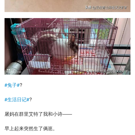
#兔子#
?
#生活日记#
?
屠妈在群里艾特了我和小诗——
早上起来突然生了俩崽。