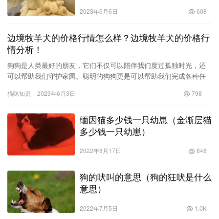
2023年6月6日
608
边境牧羊犬的价格行情怎么样？边境牧羊犬的价格行
情分析！
狗狗是人类最好的朋友，它们不仅可以陪伴我们度过孤独时光，还
可以帮助我们守护家园。聪明的狗狗更是可以帮助我们完成各种任
务，比如搜寻、救援、导盲等等。但是，狗狗的聪明程度并不是所
猫咪知识
2023年6月3日
798
有品种…
缅因猫多少钱一只幼崽（金渐层猫
多少钱一只幼崽）
2022年8月17日
848
狗的吠叫的意思（狗的狂吠是什么
意思）
2022年7月5日
1.0K