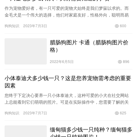
作为宠物爱好者，有一只可爱的宠物犬始终是我们梦寐以求的。而
金毛犬是一个伟大的选择，他们对家庭友好，性格外向，聪明而易
于训练。如果你准备购买一只金毛幼犬，那么你需要知道一些事
狗狗知识
2023年7月3日
600
情。 金…
腊肠狗图片 卡通（腊肠狗图片价
格）
2022年6月5日
896
小体泰迪犬多少钱一只？这是您养宠物需考虑的重要
因素
您终于下定决心要养一只小体泰迪犬，这种可爱的小犬在社交网站
上总能看到它们萌萌的照片。可是在实际操作中，您需要了解的关
于泰迪犬的信息是相对复杂的，其价格也是养宠物人士必须考虑的
狗狗知识
2023年7月7日
625
因素之…
缅甸猫多少钱一只纯种？缅甸猫多
少钱一只纯种图片！