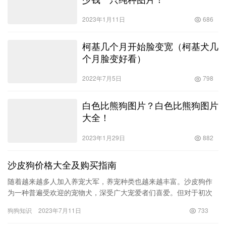
2023年1月11日
686
柯基几个月开始脸变宽（柯基犬几
个月脸变好看）
2022年7月5日
798
白色比熊狗图片？白色比熊狗图片
大全！
2023年1月29日
882
沙皮狗价格大全及购买指南
随着越来越多人加入养宠大军，养宠种类也越来越丰富。沙皮狗作
为一种普遍受欢迎的宠物犬，深受广大宠爱者们喜爱。但对于初次
购买的宠爱者来说，沙皮狗价格分布范围太广，容易让人产生晕头
狗狗知识
2023年7月11日
733
转向的…