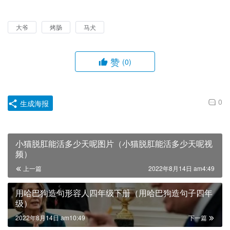
大爷
烤肠
马犬
赞
(0)
0
生成海报
小猫脱肛能活多少天呢图片（小猫脱肛能活多少天呢视
频）
上一篇
2022年8月14日 am4:49
用哈巴狗造句形容人四年级下册（用哈巴狗造句子四年
级）
2022年8月14日 am10:49
下一篇