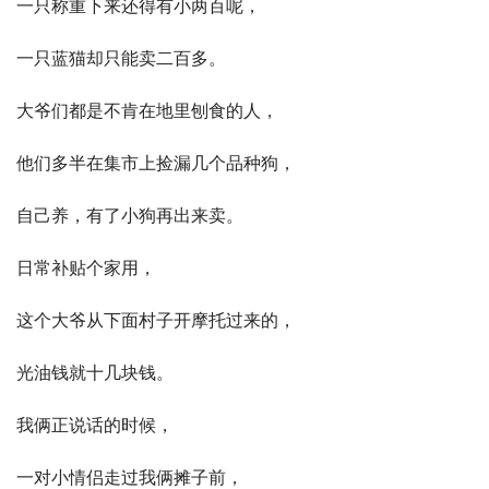
一只称重下来还得有小两百呢，
一只
蓝猫
却只能卖二百多。
大爷们都是不肯在地里刨食的人，
他们多半在集市上捡漏几个品种狗，
自己养，有了小狗再出来卖。
日常补贴个家用，
这个大爷从下面村子开摩托过来的，
光油钱就十几块钱。
我俩正说话的时候，
一对小情侣走过我俩摊子前，