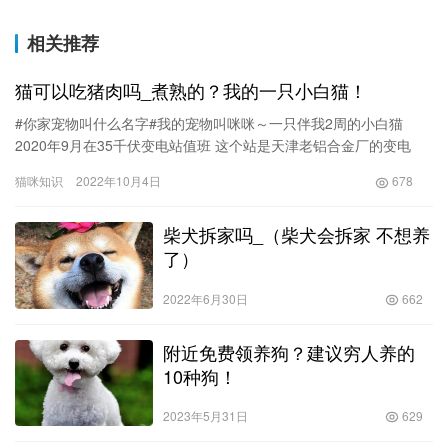
相关推荐
猫可以吃猪肉吗_煮熟的？我的一只小白猫！
#你家宠物叫什么名字#我的宠物叫咪咪～一只伴我2周的小白猫
2020年9月在35千伏变电站值班 这个站是天津老铝合金厂的变电
站，高压开关，变压器在露天，站内有围墙，院里有土地，有果…
猫咪知识
2022年10月4日
678
柴犬拆家吗_（柴犬会拆家 不想养
了）
2022年6月30日
662
附近免费领养狗？建议穷人养的
10种狗！
2023年5月31日
629