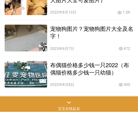
2022年8月10日
1.3K
宠物狗图片？宠物狗图片大全及名
字！
2023年6月7日
672
布偶猫价格多少钱一只2022（布
偶猫价格多少钱一只幼猫）
2022年8月8日
900
苏俄猎狼犬什么价位禁养吗（苏俄猎狼犬什么价位图
片）
宝宝在线起名
近日，哈萨克斯坦阿拉木图动物园期待已久的新成员：两只白狼，
正式在园中亮相。 这两只小狼仅一岁左右，对人类几乎没有任何害
怕的反应。因为它们是由人工养殖出生的，已经习惯了周围有人类
猫咪知识
2022年6月29日
678