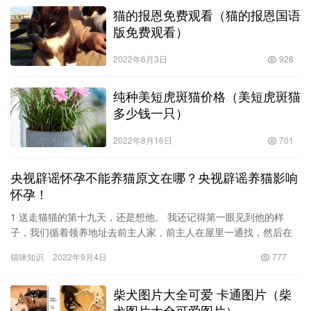
猫的报恩免费观看（猫的报恩国语
版免费观看）
2022年6月3日
928
纯种美短虎斑猫价格（美短虎斑猫
多少钱一只）
2022年8月16日
701
央视辟谣怀孕不能养猫原文在哪？央视辟谣养猫影响
怀孕！
1 送走猫猫的第十九天，还是想他。 我还记得第一眼见到他的样
子，我们循着领养地址去前主人家，前主人在屋里一通找，然后在
被子里拎出一团灰糊糊的东西，四只脚垂在空中，脸上的肉叠了两
猫咪知识
2022年9月4日
777
层，…
柴犬图片大全可爱 卡通图片（柴
犬图片大全可爱图片）