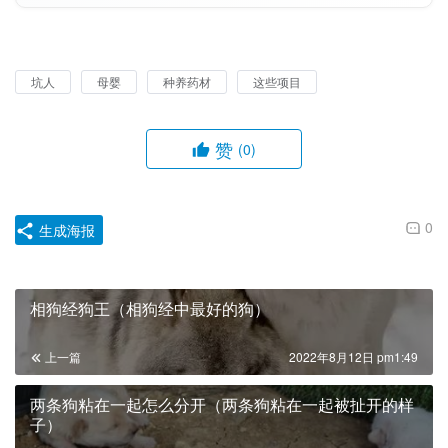
坑人
母婴
种养药材
这些项目
赞
(0)
0
生成海报
相狗经狗王（相狗经中最好的狗）
上一篇
2022年8月12日 pm1:49
两条狗粘在一起怎么分开（两条狗粘在一起被扯开的样
子）