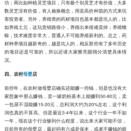
功；再比如种植
灵芝
项目，只有极个别灵芝才有价值，大多
数灵芝没有价值，有人偷换概念，用卖高价种苗的方式来坑
害投资者。另外，养殖类的药材项目也基本都是坑人的，比
如养殖土元，这玩意销路很小，养殖出来很难卖掉；养殖蟾
蜍，技术难度非常大，普通人不可能养殖获利的。总之，药
材种养项目越新奇的，越是坑人的，相反那些有了多年历史
的项目还是可靠的，所以还请大家擦亮眼睛分清楚具体情
况。
四、农村
母婴
店
前些年，在农村做母婴店确实还能赚一些钱，但是也没有大
家想象中那么赚钱，卖一罐奶粉基本上能赚到50-80元，卖
一包尿不湿能赚15-20元，总利润大约为20%左右，这个利
润也真的不算高。但是最近3-4年以来，这个行业一年不如
一年，现在这个行业惨到什么程度，说出来大家可能不信，
目前所有的母婴店，最起码有六成是保本，或者不赚钱的赔