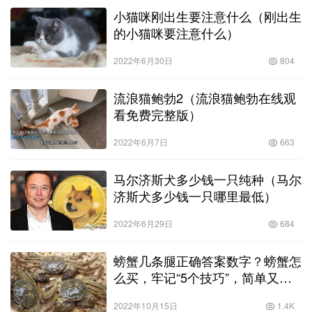
小猫咪刚出生要注意什么（刚出生
的小猫咪要注意什么）
2022年6月30日
804
流浪猫鲍勃2（流浪猫鲍勃在线观
看免费完整版）
2022年6月7日
663
马尔济斯犬多少钱一只纯种（马尔
济斯犬多少钱一只哪里最低）
2022年6月29日
684
螃蟹几条腿正确答案数字？螃蟹怎
么买，牢记“5个技巧”，简单又好
记，不花1分冤枉钱！
2022年10月15日
1.4K