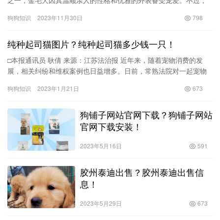
每只金毛犬的价格却各有不同，接下来我们将深入探讨金毛犬的价
狗狗知识
2023年11月30日
798
格分…
纯种起司猫图片？纯种起司猫多少钱一只！
□本报通讯员 耿倩 来源：江苏法治报 近年来，随着宠物消费的发
展，相关纠纷和维权案例也日益增多。日前，常熟法院对一起宠物
猫买卖引起的合同纠纷作出判决，商家因出售存在质量瑕疵的宠物
狗狗知识
2023年1月21日
673
猫…
狗铺子网站官网下载？狗铺子网站
官网下载安装！
2023年5月16日
591
胶州泰迪出售？胶州泰迪出售信
息！
2023年5月29日
673