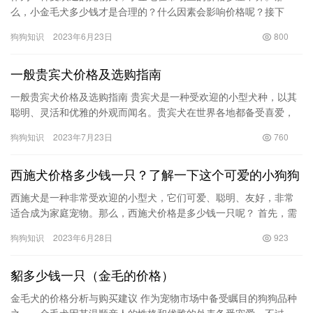
么，小金毛犬多少钱才是合理的？什么因素会影响价格呢？接下
来，我们从纯种和混种两个维度分析小金毛的价格。 一、纯种小金
狗狗知识
2023年6月23日
800
毛犬的价…
一般贵宾犬价格及选购指南
一般贵宾犬价格及选购指南 贵宾犬是一种受欢迎的小型犬种，以其
聪明、灵活和优雅的外观而闻名。贵宾犬在世界各地都备受喜爱，
并常常出现在时尚杂志和名人社交媒体上。然而，对于想要拥有一
狗狗知识
2023年7月23日
760
只贵…
西施犬价格多少钱一只？了解一下这个可爱的小狗狗
西施犬是一种非常受欢迎的小型犬，它们可爱、聪明、友好，非常
适合成为家庭宠物。那么，西施犬价格是多少钱一只呢？ 首先，需
要了解的是，西施犬的价格因地区、品种、血统和外观等因素而
狗狗知识
2023年6月28日
923
异。在…
貂多少钱一只（金毛的价格）
金毛犬的价格分析与购买建议 作为宠物市场中备受瞩目的狗狗品种
之一，金毛犬因其温顺亲人的性格和优雅的外表备受宠爱。不过，