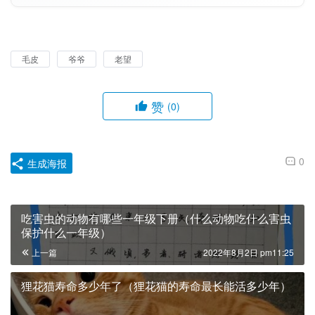
毛皮
爷爷
老望
赞
(0)
0
生成海报
吃害虫的动物有哪些一年级下册（什么动物吃什么害虫
保护什么一年级）
上一篇
2022年8月2日 pm11:25
狸花猫寿命多少年了（狸花猫的寿命最长能活多少年）