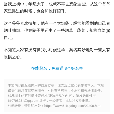
当我上初中，年纪大了，也就不再去想象这些。从这个爷爷
家里路过的时候，也会和他打招呼。
这个爷爷喜欢抽烟，他有一个大烟袋，经常能看到他自己卷
烟叶抽烟。他在院子里还中了一些烟草，蔬菜，都靠自给(jǐ)
自足。
不知道大家有没有像我小时候这样，莫名其妙地对一些人有
畏惧之心。
在线起名，免费送 8个好名字
本文内容由互联网用户自发贡献，该文观点仅代表作者本人。本站
仅提供信息存储空间服务，不拥有所有权，不承担相关法律责任。
如发现本站有涉嫌抄袭侵权/违法违规的内容， 请发送邮件至
610798281@qq.com 举报，一经查实，本站将立刻删除。
如若转载，请注明出处：https://www.51buydog.com/23499.html