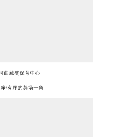
河曲藏獒保育中心
干净/有序的獒场一角