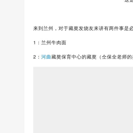
1：
兰州牛肉面
2：
河曲
藏獒保育中心的藏獒（仝保全老师的