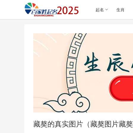
起名
生肖
藏獒的真实图片（藏獒图片藏獒