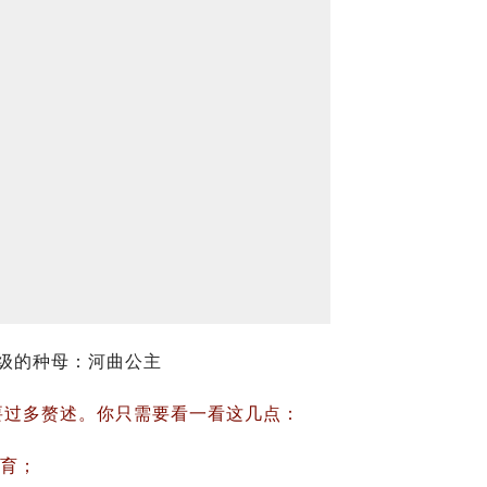
级的种母：河曲公主
要过多赘述。你只需要看一看这几点：
选育；
标准；