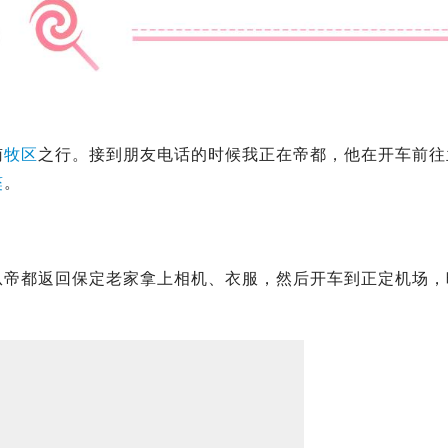
南
牧区
之行。接到朋友电话的时候我正在帝都，他在开车前往
獒
。
从帝都返回
保定
老家拿上相机、衣服，然后开车到
正定机场
，