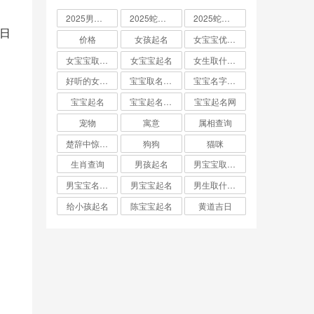
2025男孩取名大全
2025蛇宝宝取名
2025蛇宝宝取名字大全
价格
女孩起名
女宝宝优雅的名字
女宝宝取名大全
女宝宝起名
女生取什么名字
好听的女孩名字2025年蛇宝宝取名
宝宝取名字生辰八字起名
宝宝名字大全男孩
宝宝起名
宝宝起名取名字
宝宝起名网
宠物
寓意
属相查询
楚辞中惊艳的男孩名字
狗狗
猫咪
生肖查询
男孩起名
男宝宝取名大全
男宝宝名字推荐
男宝宝起名
男生取什么名字
给小孩起名
陈宝宝起名
黄道吉日