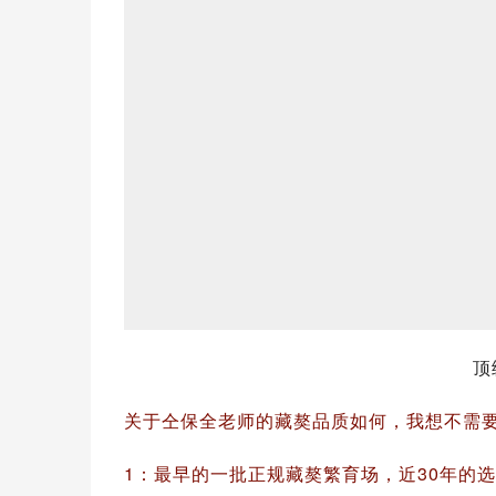
顶
关于仝保全老师的藏獒品质如何，我想不需
1：最早的一批正规藏獒繁育场，近30年的
2：有自己的种群，有优秀的
獒犬
后代；
3：獒场里的犬只特征稳定且符合藏獒的犬种