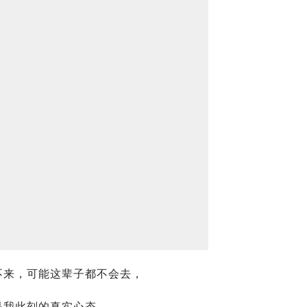
不来，可能这辈子都不会去，
是我此刻的真实心态。
2020052
必须滴：