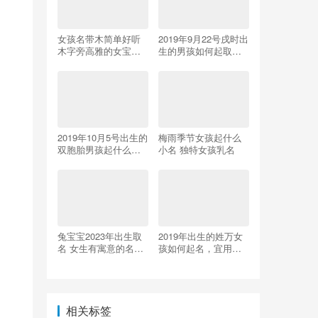
女孩名带木简单好听
2019年9月22号戌时出
木字旁高雅的女宝宝
生的男孩如何起取个
取名用字
雅致的名字，五行属
什么
2019年10月5号出生的
梅雨季节女孩起什么
双胞胎男孩起什么名
小名 独特女孩乳名
字比较好，五行属什
么
兔宝宝2023年出生取
2019年出生的姓万女
名 女生有寓意的名字
孩如何起名，宜用什
大全
么字
6日
相关标签