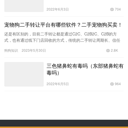
2022年6月3日
704
宠物狗二手转让平台有哪些软件？二手宠物狗买卖！
还是有区别的，目前二手转让都是通过C2C、C2B2C、C2B的方
式，也有通过线下门店回收的方式，传统的二手转让周期长、信任
度低、成本大的原因导致很少用户不敢买卖二手物品，立转和其
狗狗知识
2023年5月30日
2.8K
他…
三色猪鼻蛇有毒吗（东部猪鼻蛇有
毒吗）
2022年6月5日
964
Copyright © 飒飒宠物生活 版权所有
SiteMap
网站地图
苏ICP备2022024906