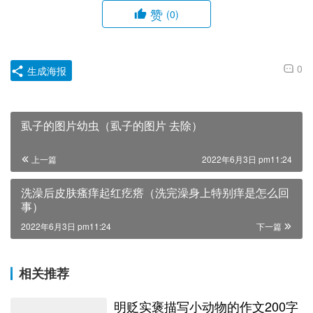
赞
(0)
0
生成海报
虱子的图片幼虫（虱子的图片 去除）
上一篇
2022年6月3日 pm11:24
洗澡后皮肤瘙痒起红疙瘩（洗完澡身上特别痒是怎么回
事）
2022年6月3日 pm11:24
下一篇
相关推荐
明贬实褒描写小动物的作文200字