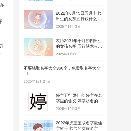
亦
2022年6月15日五月十七
出生的女孩五行缺什么 补
开
金的名字推荐
2025年1月13日
农历2021年十月初四出生
切
的女孩名字 五行缺木火八
字免费取名
分
2025年1月22日
不要钱取名字大全960个，免费取名字大全
_1
2025年12月21日
婷字五行属什么,婷字在名
字里的含义,婷字起名的寓
意_1
2025年12月3日
2022年虎宝宝取名字最佳
字姓王 帅气的女孩名字