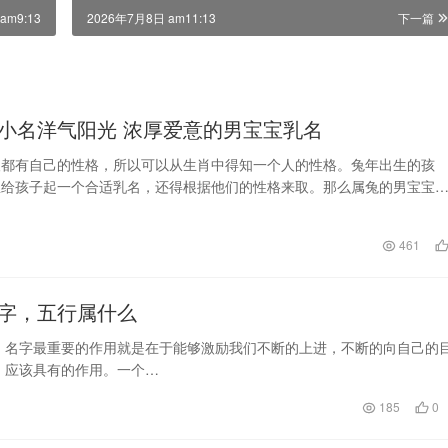
am9:13
2026年7月8日 am11:13
下一篇
小名洋气阳光 浓厚爱意的男宝宝乳名
人都有自己的性格，所以可以从生肖中得知一个人的性格。兔年出生的孩
想给孩子起一个合适乳名，还得根据他们的性格来取。那么属兔的男宝宝
呢？下面为大家罗列取…
日
461
名字，五行属什么
，名字最重要的作用就是在于能够激励我们不断的上进，不断的向自己的
，应该具有的作用。一个…
185
0