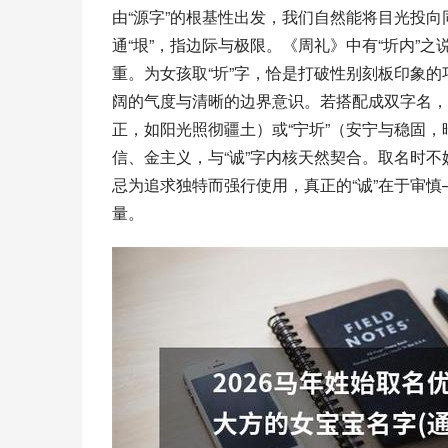
由“源字”的根基性出发，我们自然能将目光投向
通“垠”，指边际与极限。《周礼》中有“圻内”
重。为女孩取“圻”字，恰是打破性别刻板印象的巧
阔的气度与清晰的边界意识。若搭配成双字名，可
正，如阳光照彻疆土）或“宁圻”（安宁与稳固，
信、金主义，与“诚”字内核天然契合。取名时
忌为追求独特而强行使用，真正的“诚”在于审慎
量。