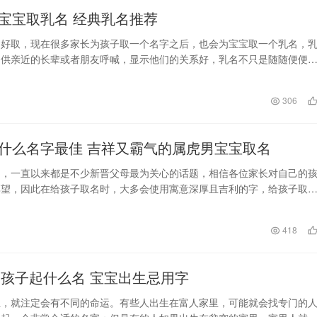
宝宝取乳名 经典乳名推荐
不好取，现在很多家长为孩子取一个名字之后，也会为宝宝取一个乳名，
，供亲近的长辈或者朋友呼喊，显示他们的关系好，乳名不只是随随便便
也讲究很多的规则和…
日
306
属虎男取什么名字最佳 吉祥又霸气的属虎男宝宝取名
名，一直以来都是不少新晋父母最为关心的话题，相信各位家长对自己的
厚望，因此在给孩子取名时，大多会使用寓意深厚且吉利的字，给孩子取
利、独特的名字，那…
日
418
年的孩子起什么名 宝宝出生忌用字
生，就注定会有不同的命运。有些人出生在富人家里，可能就会找专门的