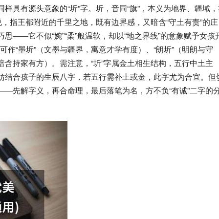
同样具有源头意象的“圻”字。圻，音同“旗”，本义为地界、疆域，
之说，指王都附近的千里之地，既有边界感，又暗含“守土有责”的庄
思——它不似“婉”“柔”般温软，却以“地之界线”的意象赋予女孩
作“墨圻”（文墨与疆界，寓意才学有度）、“朗圻”（明朗与守
暗含持家有方）。需注意，“圻”字属金土相生结构，五行中土主
不妨结合孩子的生辰八字，若五行需补土或金，此字尤为合宜。但
——先解字义，再合命理，最后落笔为名，方不负“有诚”二字的