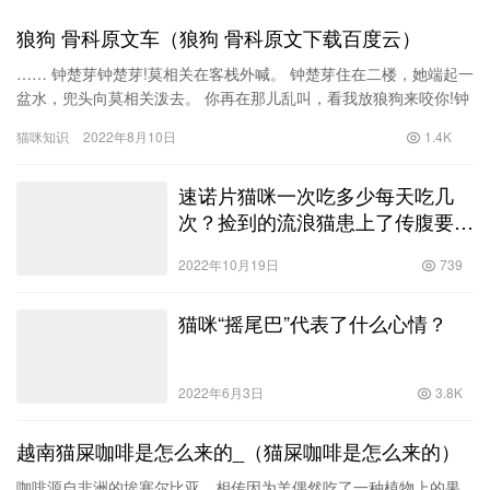
狼狗 骨科原文车（狼狗 骨科原文下载百度云）
…… 钟楚芽钟楚芽!莫相关在客栈外喊。 钟楚芽住在二楼，她端起一
盆水，兜头向莫相关泼去。 你再在那儿乱叫，看我放狼狗来咬你!钟
楚芽盯着楼下被泼了个落汤鸡的莫相关说。 咦，钟楚芽，你…
猫咪知识
2022年8月10日
1.4K
速诺片猫咪一次吃多少每天吃几
次？捡到的流浪猫患上了传腹要花
费上万值得吗？！
2022年10月19日
739
猫咪“摇尾巴”代表了什么心情？
2022年6月3日
3.8K
越南猫屎咖啡是怎么来的_（猫屎咖啡是怎么来的）
咖啡源自非洲的埃塞尔比亚，相传因为羊偶然吃了一种植物上的果