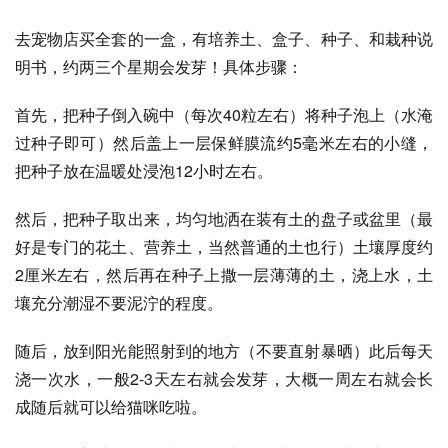
去宠物店买全套的一盒，有培养土、盒子、种子、和栽种说
明书，约两三个星期会发芽！具体步骤：
首先，把种子倒入碗中（每次40粒左右）将种子泡上（水淹
过种子即可）然后盖上一层保鲜膜流约5毫米左右的小缝，
把种子放在温暖处浸泡12小时左右。
然后，把种子取出来，均匀地洒在装有土的盘子或盆里（最
好是专门的花土、营养土，当然普通的土也行）土壤厚度约
2厘米左右，然后再在种子上撒一层薄薄的土，浇上水，土
壤充分潮湿不要泥泞的程度。
随后，放到阳光能照射到的地方（不要直射暴晒）此后每天
浇一次水，一般2-3天左右就会发芽，大概一周左右就会长
成随后就可以给猫咪吃啦。