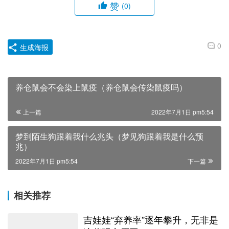
赞
(0)
0
生成海报
养仓鼠会不会染上鼠疫（养仓鼠会传染鼠疫吗）
上一篇
2022年7月1日 pm5:54
梦到陌生狗跟着我什么兆头（梦见狗跟着我是什么预
兆）
2022年7月1日 pm5:54
下一篇
相关推荐
吉娃娃“弃养率”逐年攀升，无非是