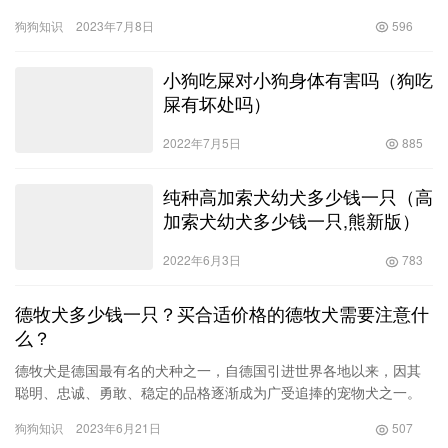
片，这些照片记录了吉娃娃的生活点滴，让人们更好地了解它们的
狗狗知识
2023年7月8日
596
性格和…
小狗吃屎对小狗身体有害吗（狗吃
屎有坏处吗）
2022年7月5日
885
纯种高加索犬幼犬多少钱一只（高
加索犬幼犬多少钱一只,熊新版）
2022年6月3日
783
德牧犬多少钱一只？买合适价格的德牧犬需要注意什
么？
德牧犬是德国最有名的犬种之一，自德国引进世界各地以来，因其
聪明、忠诚、勇敢、稳定的品格逐渐成为广受追捧的宠物犬之一。
随着德牧犬的普及，人们对于德牧犬的价格和选购有着越来越多的
狗狗知识
2023年6月21日
507
疑惑。…