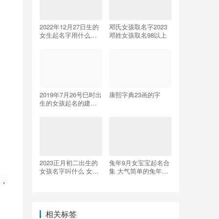
2022年12月27日生的
邓氏女孩取名字2023
女生起名字用什么字
邓姓女孩取名98以上
比较好 好听的虎年女
孩名字
2019年7月26号巳时出
康熙字典23画的字
生的女孩起名的建
议，和五行八字！
2023正月初二出生的
兔年9月女宝宝起名合
女孩名字叫什么 女孩
集 大气简单的兔年女
取名字大全
孩名字
，
相关标签