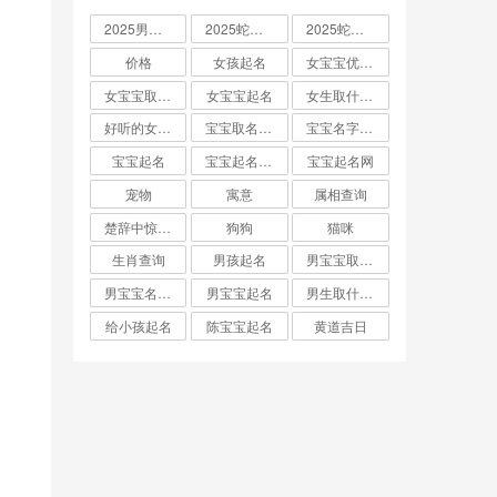
2025男孩取名大全
2025蛇宝宝取名
2025蛇宝宝取名字大全
价格
女孩起名
女宝宝优雅的名字
女宝宝取名大全
女宝宝起名
女生取什么名字
好听的女孩名字2025年蛇宝宝取名
宝宝取名字生辰八字起名
宝宝名字大全男孩
宝宝起名
宝宝起名取名字
宝宝起名网
宠物
寓意
属相查询
楚辞中惊艳的男孩名字
狗狗
猫咪
生肖查询
男孩起名
男宝宝取名大全
男宝宝名字推荐
男宝宝起名
男生取什么名字
给小孩起名
陈宝宝起名
黄道吉日