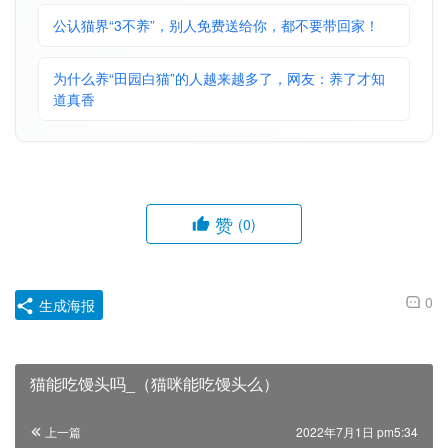
公认猫界“3不养”，别人免费送给你，都不要带回家！
为什么养“田园白猫”的人越来越多了，网友：养了才知
道真香
赞
(0)
0
生成海报
猫能吃馒头吗_（猫咪能吃馒头么）
上一篇
2022年7月1日 pm5:34