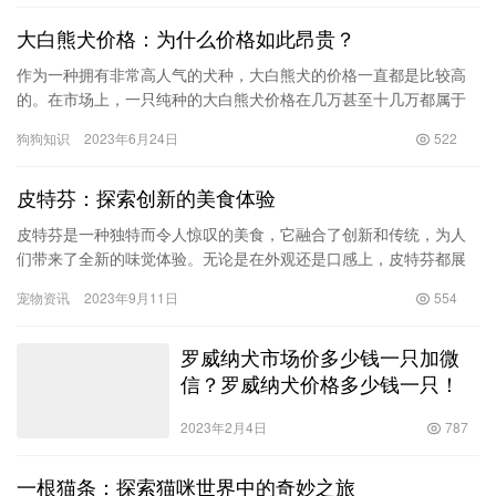
大白熊犬价格：为什么价格如此昂贵？
作为一种拥有非常高人气的犬种，大白熊犬的价格一直都是比较高
的。在市场上，一只纯种的大白熊犬价格在几万甚至十几万都属于
正常范围。那么，这些昂贵的价格究竟是怎么来的呢？下面我们来
狗狗知识
2023年6月24日
522
一起探…
皮特芬：探索创新的美食体验
皮特芬是一种独特而令人惊叹的美食，它融合了创新和传统，为人
们带来了全新的味觉体验。无论是在外观还是口感上，皮特芬都展
现出了令人难以置信的多样性和创意。 首先，让我们来了解一下皮
宠物资讯
2023年9月11日
554
特芬…
罗威纳犬市场价多少钱一只加微
信？罗威纳犬价格多少钱一只！
2023年2月4日
787
一根猫条：探索猫咪世界中的奇妙之旅